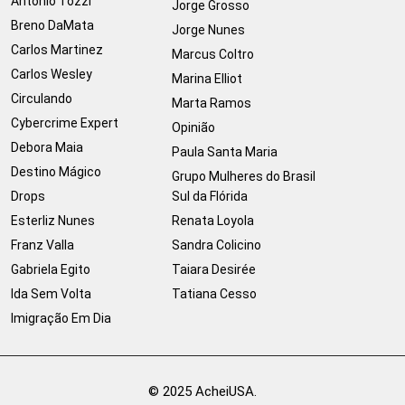
Antonio Tozzi
Jorge Grosso
Breno DaMata
Jorge Nunes
Carlos Martinez
Marcus Coltro
Carlos Wesley
Marina Elliot
Circulando
Marta Ramos
Cybercrime Expert
Opinião
Debora Maia
Paula Santa Maria
Destino Mágico
Grupo Mulheres do Brasil
Drops
Sul da Flórida
Esterliz Nunes
Renata Loyola
Franz Valla
Sandra Colicino
Gabriela Egito
Taiara Desirée
Ida Sem Volta
Tatiana Cesso
Imigração Em Dia
© 2025 AcheiUSA.