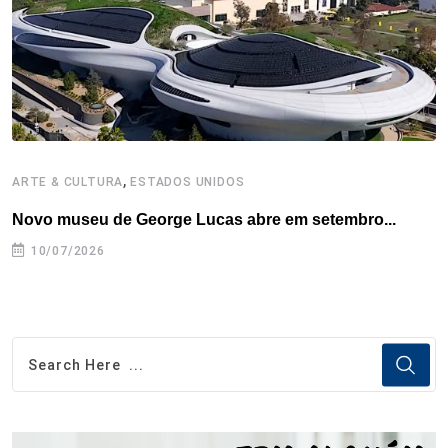
k
n
s
p
t
,
ARTE & CULTURA
ESTADOS UNIDOS
A
Novo museu de George Lucas abre em setembro...
B
10/07/2026