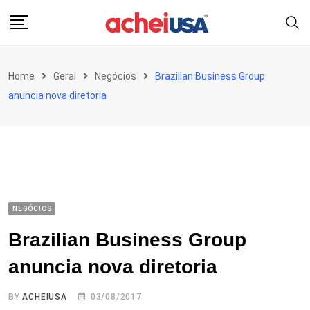
Skip
to
content
Home
Geral
Negócios
Brazilian Business Group
anuncia nova diretoria
NEGÓCIOS
Brazilian Business Group
anuncia nova diretoria
BY
ACHEIUSA
03/08/2017