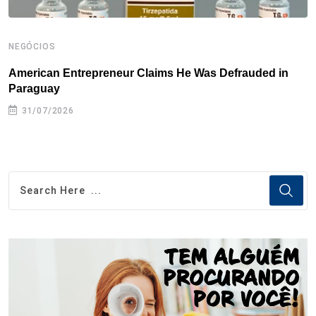
NEGÓCIOS
N
American Entrepreneur Claims He Was Defrauded in
D
Paraguay
31/07/2026