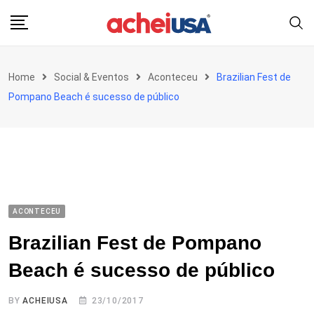
Skip
to
content
Home
Social & Eventos
Aconteceu
Brazilian Fest de
Pompano Beach é sucesso de público
ACONTECEU
Brazilian Fest de Pompano
Beach é sucesso de público
BY
ACHEIUSA
23/10/2017