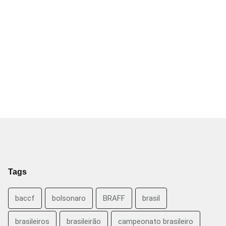
Tags
baccf
bolsonaro
BRAFF
brasil
brasileiros
brasileirão
campeonato brasileiro