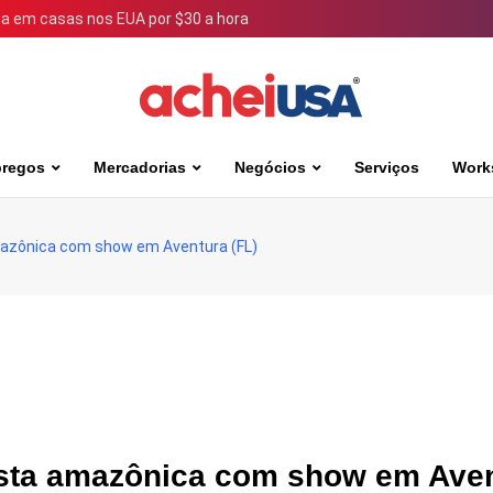
 em casas nos EUA por $30 a hora
regos
Mercadorias
Negócios
Serviços
Work
amazônica com show em Aventura (FL)
oresta amazônica com show em Ave