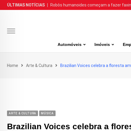
Skip
ÚLTIMAS NOTÍCIAS
|
Robôs humanoides começam a fazer faxina
to
content
Automóveis
Imóveis
Emp
Home
Arte & Cultura
Brazilian Voices celebra a floresta 
ARTE & CULTURA
MÚSICA
Brazilian Voices celebra a fl