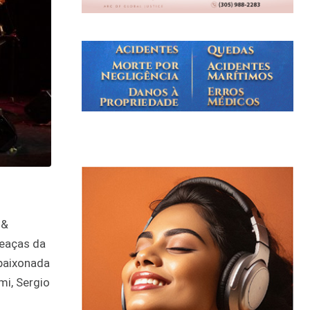
 &
meaças da
paixonada
i, Sergio