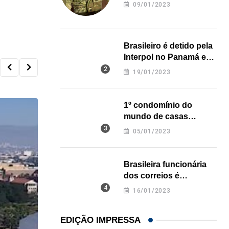
revela onde deixou o
09/01/2023
corpo
Brasileiro é detido pela
Interpol no Panamá e
pode pegar prisão
19/01/2023
perpétua nos EUA
1º condomínio do
mundo de casas
impressas em 3D é
05/01/2023
inaugurado no Texas
Brasileira funcionária
dos correios é
assassinada a facadas
16/01/2023
na Califórnia
EDIÇÃO IMPRESSA