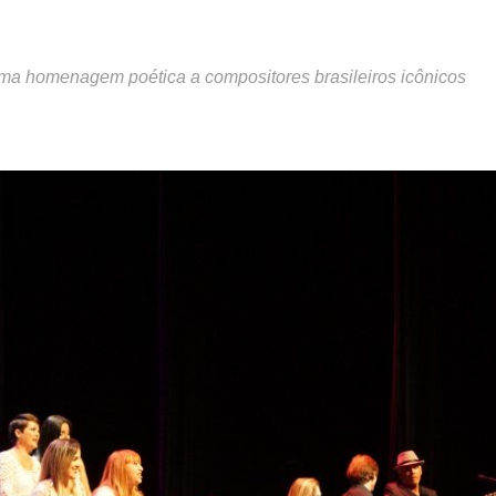
ma homenagem poética a compositores brasileiros icônicos