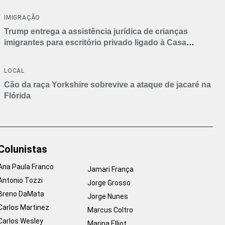
IMIGRAÇÃO
Trump entrega a assistência jurídica de crianças
imigrantes para escritório privado ligado à Casa
Branca
LOCAL
Cão da raça Yorkshire sobrevive a ataque de jacaré na
Flórida
Colunistas
Ana Paula Franco
Jamari França
Antonio Tozzi
Jorge Grosso
Breno DaMata
Jorge Nunes
Carlos Martinez
Marcus Coltro
Carlos Wesley
Marina Elliot