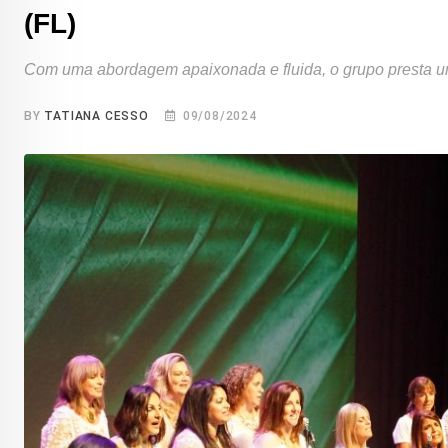
(FL)
Com uma abordagem apaixonada e fluida, o grupo presta u
BY
TATIANA CESSO
09/08/2024