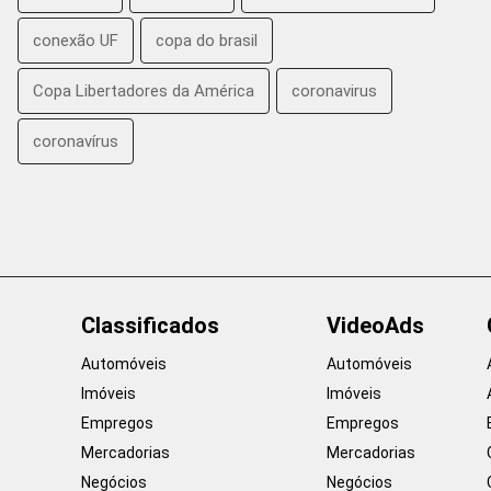
conexão UF
copa do brasil
Copa Libertadores da América
coronavirus
coronavírus
Classificados
VideoAds
Automóveis
Automóveis
Imóveis
Imóveis
Empregos
Empregos
Mercadorias
Mercadorias
Negócios
Negócios