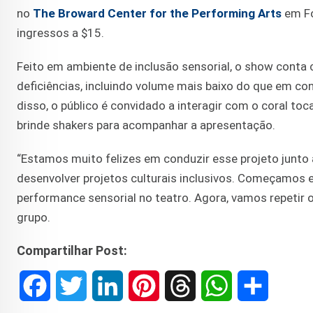
no
The Broward Center for the Performing Arts
em Fo
ingressos a $15.
Feito em ambiente de inclusão sensorial, o show conta
deficiências, incluindo volume mais baixo do que em con
disso, o público é convidado a interagir com o coral t
brinde shakers para acompanhar a apresentação.
“Estamos muito felizes em conduzir esse projeto junto
desenvolver projetos culturais inclusivos. Começamos e
performance sensorial no teatro. Agora, vamos repetir o
grupo.
Compartilhar Post:
F
T
L
P
T
W
S