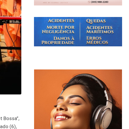
t Bossa”,
ado (6),