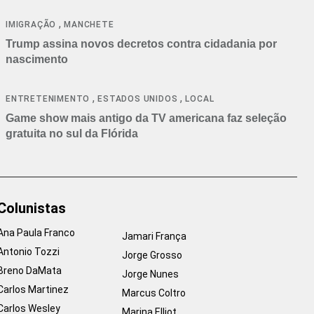
cancelamentos
,
IMIGRAÇÃO
MANCHETE
Trump assina novos decretos contra cidadania por
nascimento
,
,
ENTRETENIMENTO
ESTADOS UNIDOS
LOCAL
Game show mais antigo da TV americana faz seleção
gratuita no sul da Flórida
Colunistas
Ana Paula Franco
Jamari França
Antonio Tozzi
Jorge Grosso
Breno DaMata
Jorge Nunes
Carlos Martinez
Marcus Coltro
Carlos Wesley
Marina Elliot