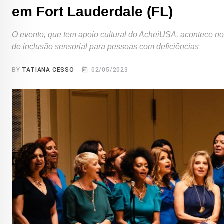
em Fort Lauderdale (FL)
O evento, que tem apoio cultural do AcheiUSA, acontece no
de inclusão sensorial para pessoas com deficiências
BY
TATIANA CESSO
02/05/2023