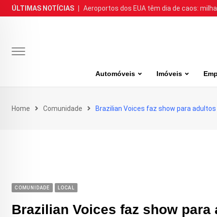
Skip
ÚLTIMAS NOTÍCIAS
|
Aeroportos dos EUA têm dia de caos: milh
to
content
Automóveis
Imóveis
Emp
Home
Comunidade
Brazilian Voices faz show para adultos
COMUNIDADE
LOCAL
Brazilian Voices faz show para 