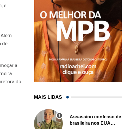
, e
. Além
á de
omeçar a
imeira
iretora do
MAIS LIDAS
Assassino confesso de
brasileira nos EUA