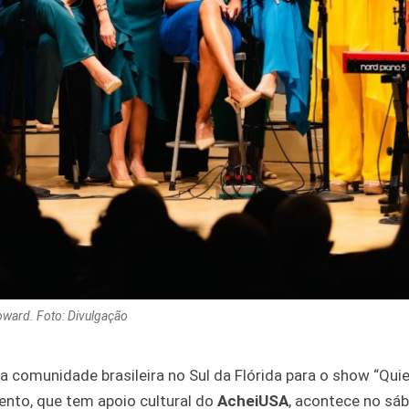
oward. Foto: Divulgação
 a comunidade brasileira no Sul da Flórida para o show “Quie
ento, que tem apoio cultural do
AcheiUSA
, acontece no sáb