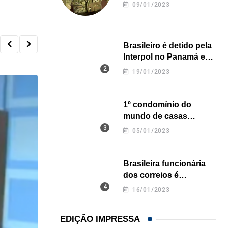
revela onde deixou o
09/01/2023
corpo
Brasileiro é detido pela
Interpol no Panamá e
pode pegar prisão
19/01/2023
perpétua nos EUA
1º condomínio do
mundo de casas
impressas em 3D é
05/01/2023
inaugurado no Texas
Brasileira funcionária
dos correios é
assassinada a facadas
16/01/2023
na Califórnia
EDIÇÃO IMPRESSA