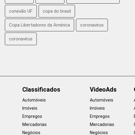
conexão UF
copa do brasil
Copa Libertadores da América
coronavirus
coronavírus
Classificados
VideoAds
Automóveis
Automóveis
Imóveis
Imóveis
Empregos
Empregos
Mercadorias
Mercadorias
Negócios
Negócios