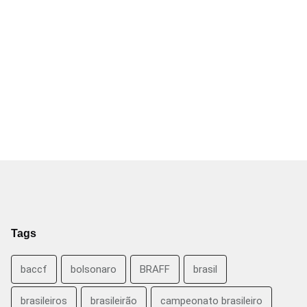
Tags
baccf
bolsonaro
BRAFF
brasil
brasileiros
brasileirão
campeonato brasileiro