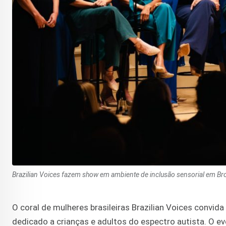
Brazilian Voices fazem show em ambiente de inclusão sensorial em Br
O coral de mulheres brasileiras Brazilian Voices convida
dedicado a crianças e adultos do espectro autista. O ev