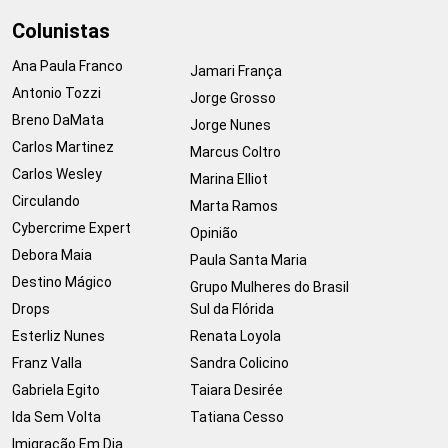
Colunistas
Ana Paula Franco
Jamari França
Antonio Tozzi
Jorge Grosso
Breno DaMata
Jorge Nunes
Carlos Martinez
Marcus Coltro
Carlos Wesley
Marina Elliot
Circulando
Marta Ramos
Cybercrime Expert
Opinião
Debora Maia
Paula Santa Maria
Destino Mágico
Grupo Mulheres do Brasil
Drops
Sul da Flórida
Esterliz Nunes
Renata Loyola
Franz Valla
Sandra Colicino
Gabriela Egito
Taiara Desirée
Ida Sem Volta
Tatiana Cesso
Imigração Em Dia