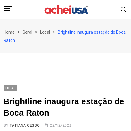
Skip
to
content
Home
Geral
Local
Brightline inaugura estação de Boca
Raton
LOCAL
Brightline inaugura estação de
Boca Raton
BY
TATIANA CESSO
22/12/2022