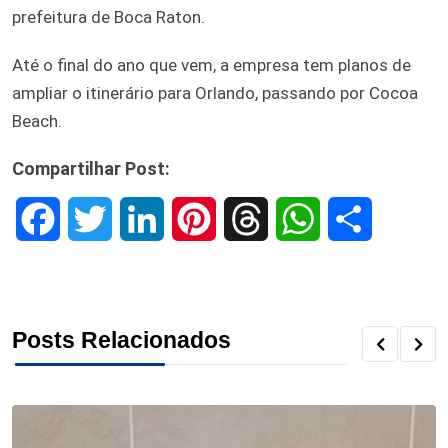
prefeitura de Boca Raton.
Até o final do ano que vem, a empresa tem planos de
ampliar o itinerário para Orlando, passando por Cocoa
Beach.
Compartilhar Post:
F
T
L
P
T
W
S
a
w
i
i
h
h
h
c
i
n
n
r
a
a
Posts Relacionados
e
t
k
t
e
t
r
b
t
e
e
a
s
e
o
e
d
r
d
A