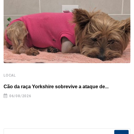
o
r
I
e
s
p
k
n
s
p
t
LOCAL
L
Cão da raça Yorkshire sobrevive a ataque de...
R
p
06/08/2026