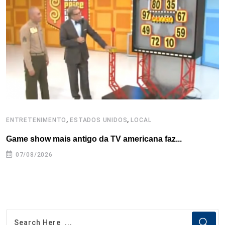
o
r
I
e
s
p
k
n
s
p
t
,
,
ENTRETENIMENTO
ESTADOS UNIDOS
LOCAL
L
Game show mais antigo da TV americana faz...
I
se
07/08/2026