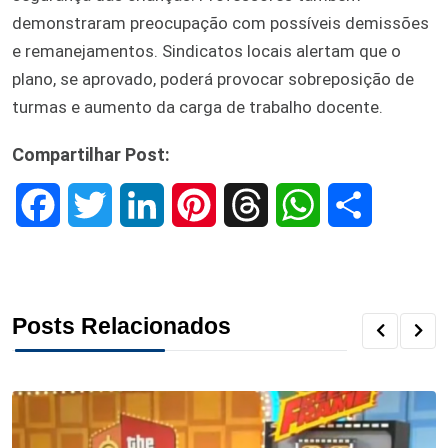
demonstraram preocupação com possíveis demissões
e remanejamentos. Sindicatos locais alertam que o
plano, se aprovado, poderá provocar sobreposição de
turmas e aumento da carga de trabalho docente.
Compartilhar Post:
F
T
L
P
T
W
S
a
w
i
i
h
h
h
c
i
n
n
r
a
a
Posts Relacionados
e
t
k
t
e
t
r
b
t
e
e
a
s
e
o
e
d
r
d
A