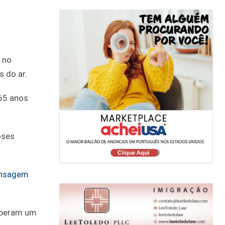
o no
 do ar.
65 anos
oses
ensagem
ceberam um