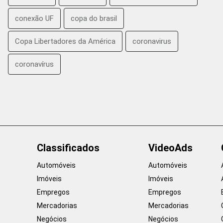
conexão UF
copa do brasil
Copa Libertadores da América
coronavirus
coronavírus
Classificados
VideoAds
Automóveis
Automóveis
Imóveis
Imóveis
Empregos
Empregos
Mercadorias
Mercadorias
Negócios
Negócios