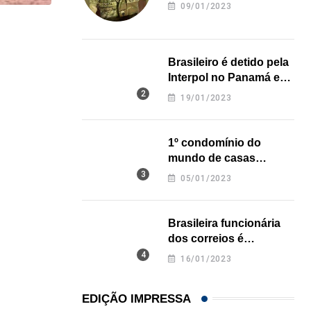
revela onde deixou o
09/01/2023
corpo
,
,
ESTADOS UNIDOS
IMIGRAÇÃO
Criminosos usam falsas vagas de emprego para e
Brasileiro é detido pela
Interpol no Panamá e
06/08/2026
pode pegar prisão
19/01/2023
perpétua nos EUA
1º condomínio do
mundo de casas
impressas em 3D é
05/01/2023
inaugurado no Texas
Brasileira funcionária
dos correios é
assassinada a facadas
16/01/2023
na Califórnia
EDIÇÃO IMPRESSA