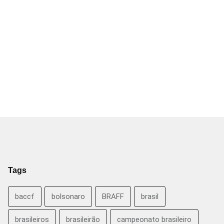
Tags
baccf
bolsonaro
BRAFF
brasil
brasileiros
brasileirão
campeonato brasileiro