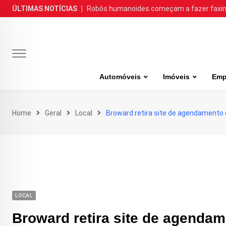
Skip
ÚLTIMAS NOTÍCIAS
|
Robôs humanoides começam a fazer faxina
to
content
Automóveis
Imóveis
Emp
Home
Geral
Local
Broward retira site de agendamento 
LOCAL
Broward retira site de agendam