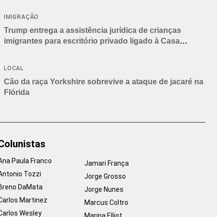
IMIGRAÇÃO
Trump entrega a assistência jurídica de crianças
imigrantes para escritório privado ligado à Casa
Branca
LOCAL
Cão da raça Yorkshire sobrevive a ataque de jacaré na
Flórida
Colunistas
Ana Paula Franco
Jamari França
Antonio Tozzi
Jorge Grosso
Breno DaMata
Jorge Nunes
Carlos Martinez
Marcus Coltro
Carlos Wesley
Marina Elliot