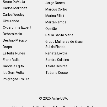
Breno DaMata
Jorge Nunes
Carlos Martinez
Marcus Coltro
Carlos Wesley
Marina Elliot
Circulando
Marta Ramos
Cybercrime Expert
Opinião
Debora Maia
Paula Santa Maria
Destino Mágico
Grupo Mulheres do Brasil
Drops
Sul da Flórida
Esterliz Nunes
Renata Loyola
Franz Valla
Sandra Colicino
Gabriela Egito
Taiara Desirée
Ida Sem Volta
Tatiana Cesso
Imigração Em Dia
© 2025 AcheiUSA.