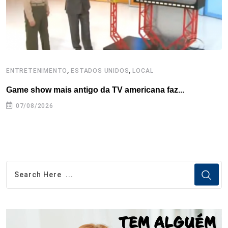
t
,
,
ENTRETENIMENTO
ESTADOS UNIDOS
LOCAL
E
Game show mais antigo da TV americana faz...
D
07/08/2026