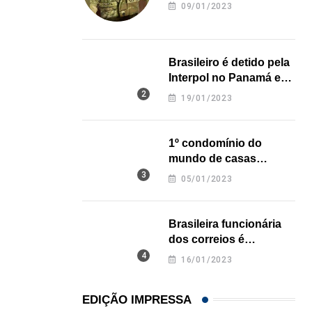
revela onde deixou o
09/01/2023
corpo
,
,
ENTRETENIMENTO
ESTADOS UNIDOS
LOCAL
Game show mais antigo da TV americana faz...
Brasileiro é detido pela
07/08/2026
Interpol no Panamá e
pode pegar prisão
19/01/2023
perpétua nos EUA
1º condomínio do
mundo de casas
impressas em 3D é
05/01/2023
inaugurado no Texas
Brasileira funcionária
dos correios é
assassinada a facadas
16/01/2023
na Califórnia
EDIÇÃO IMPRESSA