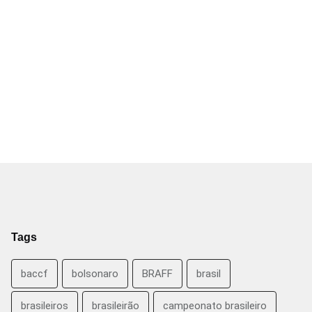
Tags
baccf
bolsonaro
BRAFF
brasil
brasileiros
brasileirão
campeonato brasileiro