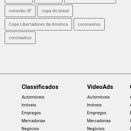
conexão UF
copa do brasil
Copa Libertadores da América
coronavirus
coronavírus
Classificados
VideoAds
Automóveis
Automóveis
Imóveis
Imóveis
Empregos
Empregos
Mercadorias
Mercadorias
Negócios
Negócios