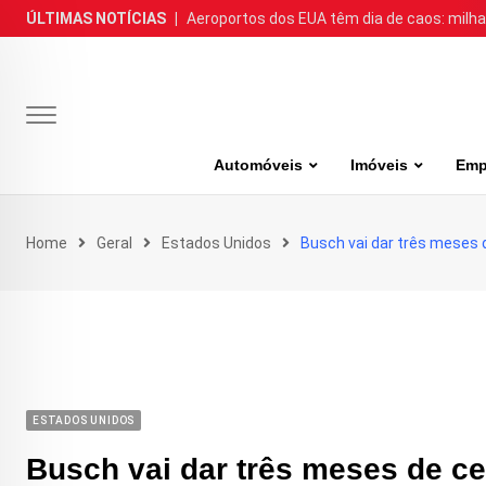
Skip
ÚLTIMAS NOTÍCIAS
|
Aeroportos dos EUA têm dia de caos: milh
to
content
Automóveis
Imóveis
Emp
Home
Geral
Estados Unidos
Busch vai dar três meses 
ESTADOS UNIDOS
Busch vai dar três meses de ce