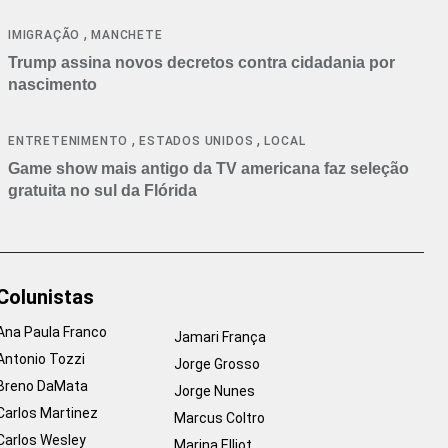
cancelamentos
,
IMIGRAÇÃO
MANCHETE
Trump assina novos decretos contra cidadania por
nascimento
,
,
ENTRETENIMENTO
ESTADOS UNIDOS
LOCAL
Game show mais antigo da TV americana faz seleção
gratuita no sul da Flórida
Colunistas
Ana Paula Franco
Jamari França
Antonio Tozzi
Jorge Grosso
Breno DaMata
Jorge Nunes
Carlos Martinez
Marcus Coltro
Carlos Wesley
Marina Elliot