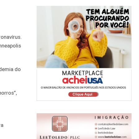
onavírus.
nneapolis
ndemia do
orros”,
ra