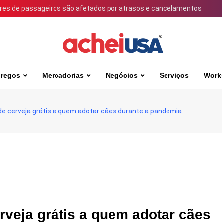
ares de passageiros são afetados por atrasos e cancelamentos
regos
Mercadorias
Negócios
Serviços
Work
de cerveja grátis a quem adotar cães durante a pandemia
rveja grátis a quem adotar cães