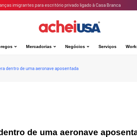
ianças imigrantes para escritório privado ligado à Casa Branca
regos
Mercadorias
Negócios
Serviços
Work
era dentro de uma aeronave aposentada
 dentro de uma aeronave aposent