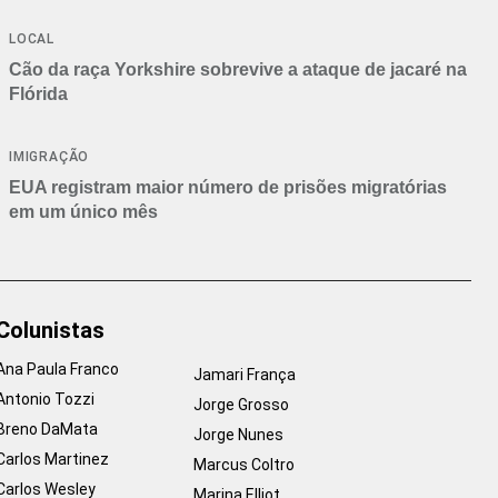
Branca
LOCAL
Cão da raça Yorkshire sobrevive a ataque de jacaré na
Flórida
IMIGRAÇÃO
EUA registram maior número de prisões migratórias
em um único mês
Colunistas
Ana Paula Franco
Jamari França
Antonio Tozzi
Jorge Grosso
Breno DaMata
Jorge Nunes
Carlos Martinez
Marcus Coltro
Carlos Wesley
Marina Elliot