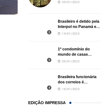
revela onde deixou o
09/01/2023
corpo
Brasileiro é detido pela
,
LAZER
LOCAL
Interpol no Panamá e
pode pegar prisão
Universal Orlando lança ingresso ilimitado para 
19/01/2023
perpétua nos EUA
10/07/2026
1º condomínio do
mundo de casas
impressas em 3D é
05/01/2023
inaugurado no Texas
Brasileira funcionária
dos correios é
assassinada a facadas
16/01/2023
na Califórnia
EDIÇÃO IMPRESSA