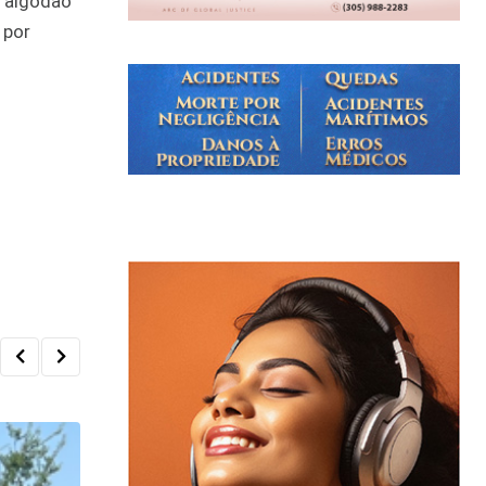
m algodão
 por