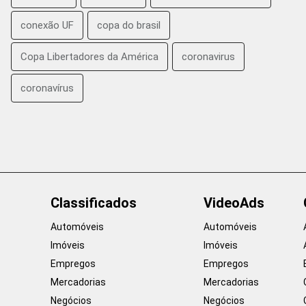
conexão UF
copa do brasil
Copa Libertadores da América
coronavirus
coronavírus
Classificados
VideoAds
Automóveis
Automóveis
Imóveis
Imóveis
Empregos
Empregos
Mercadorias
Mercadorias
Negócios
Negócios