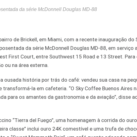
aposentada da série McDonnell Douglas MD-88
rro de Brickell, em Miami, com a recente inauguração do 
aposentada da série McDonnell Douglas MD-88, em serviço 
st First Court, entre Southwest 15 Road e 13 Street. Para
o ou na área externa.
 a ousada história por trás do café: vendeu sua casa na pe
e e transformá-la em cafeteria. “O Sky Coffee Buenos Aires n
ada para os amantes da gastronomia e da aviação”, disse a
cino “Tierra del Fuego”, uma homenagem à corrida do ouro
eira classe” inclui ouro 24K comestível e uma trufa de choc