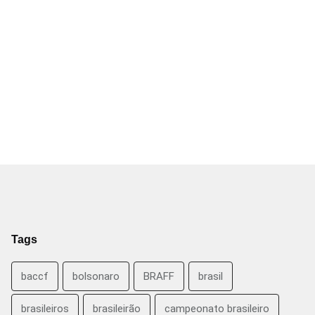
Tags
baccf
bolsonaro
BRAFF
brasil
brasileiros
brasileirão
campeonato brasileiro