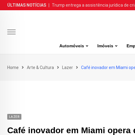
Skip
ÚLTIMAS NOTÍCIAS
|
Trump entrega a assistência jurídica de cr
to
content
Automóveis
Imóveis
Emp
Home
Arte & Cultura
Lazer
Café inovador em Miami op
LAZER
Café inovador em Miami opera