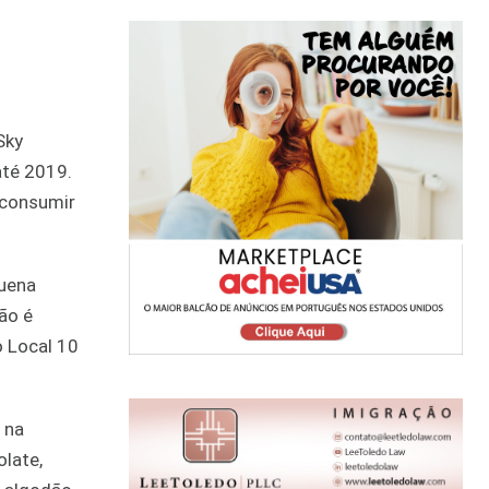
Sky
até 2019.
 consumir
quena
ão é
o Local 10
 na
olate,