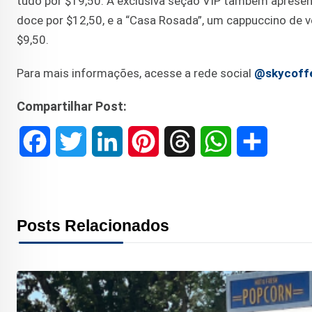
tudo por $19,50. A exclusiva seção VIP também apres
doce por $12,50, e a “Casa Rosada”, um cappuccino de 
$9,50.
Para mais informações, acesse a rede social
@skycoff
Compartilhar Post:
F
T
L
P
T
W
S
a
w
i
i
h
h
h
c
i
n
n
r
a
a
Posts Relacionados
e
t
k
t
e
t
r
b
t
e
e
a
s
e
o
e
d
r
d
A