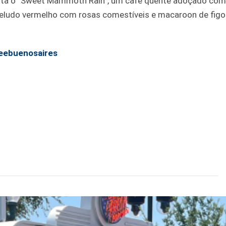
enta o “Sweet Mammoth Rain”, um café quente adoçado co
veludo vermelho com rosas comestíveis e macaroon de figo
eebuenosaires