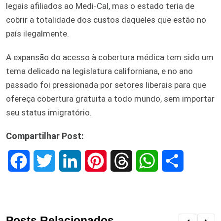
legais afiliados ao Medi-Cal, mas o estado teria de
cobrir a totalidade dos custos daqueles que estão no
país ilegalmente.
A expansão do acesso à cobertura médica tem sido um
tema delicado na legislatura californiana, e no ano
passado foi pressionada por setores liberais para que
ofereça cobertura gratuita a todo mundo, sem importar
seu status imigratório.
Compartilhar Post:
F
T
L
P
T
W
S
a
w
i
i
h
h
h
c
i
n
n
r
a
a
Posts Relacionados