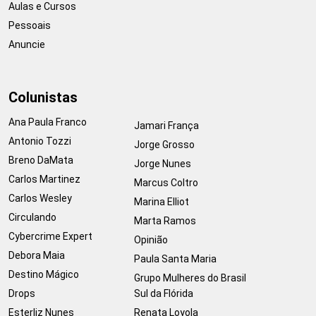
Aulas e Cursos
Pessoais
Anuncie
Colunistas
Ana Paula Franco
Jamari França
Antonio Tozzi
Jorge Grosso
Breno DaMata
Jorge Nunes
Carlos Martinez
Marcus Coltro
Carlos Wesley
Marina Elliot
Circulando
Marta Ramos
Cybercrime Expert
Opinião
Debora Maia
Paula Santa Maria
Destino Mágico
Grupo Mulheres do Brasil
Drops
Sul da Flórida
Esterliz Nunes
Renata Loyola