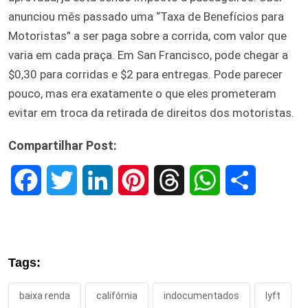
anunciou mês passado uma “Taxa de Benefícios para
Motoristas” a ser paga sobre a corrida, com valor que
varia em cada praça. Em San Francisco, pode chegar a
$0,30 para corridas e $2 para entregas. Pode parecer
pouco, mas era exatamente o que eles prometeram
evitar em troca da retirada de direitos dos motoristas.
Compartilhar Post:
F
T
L
P
T
W
S
a
w
i
i
h
h
h
c
i
n
n
r
a
a
Tags:
e
t
k
t
e
t
r
baixa renda
califórnia
indocumentados
lyft
b
t
e
e
a
s
e