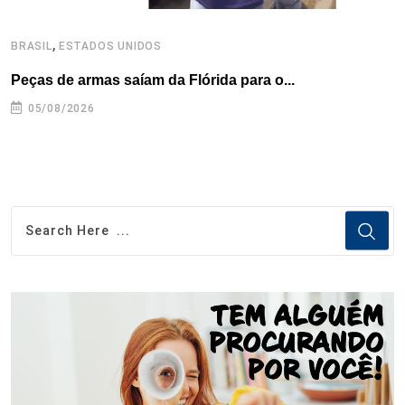
,
BRASIL
ESTADOS UNIDOS
B
Peças de armas saíam da Flórida para o...
E
e
05/08/2026