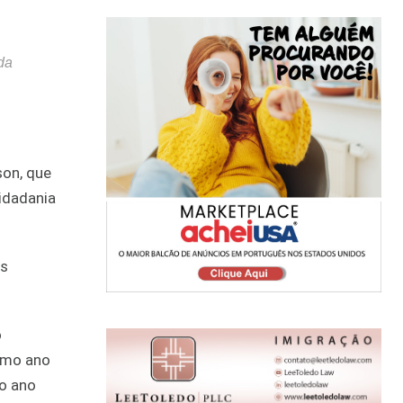
da
son, que
idadania
as
o
ximo ano
 o ano