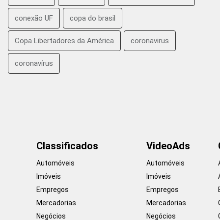
conexão UF
copa do brasil
Copa Libertadores da América
coronavirus
coronavírus
Classificados
VideoAds
Automóveis
Automóveis
Imóveis
Imóveis
Empregos
Empregos
Mercadorias
Mercadorias
Negócios
Negócios