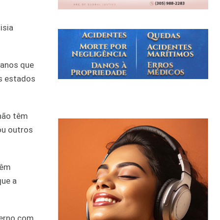
isia
icanos que
s estados
 não têm
ou outros
têm
que a
verno com