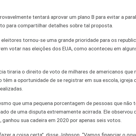
ovavelmente tentará aprovar um plano B para evitar a paral
to para compartilhar detalhes sobre tal proposta.
os eleitores tornou-se uma grande prioridade para os republ
rem votar nas eleições dos EUA, como aconteceu em algun
a tiraria o direito de voto de milhares de americanos que
êm a oportunidade de se registrar em sua escola, igreja 
ealizadas.
 mesmo que uma pequena porcentagem de pessoas que não 
ltado de uma disputa extremamente acirrada. Ele observou 
a, ganhou sua cadeira em 2020 por apenas seis votos.
 fazer a coisa certa”, disse Johnson. “Vamos financiar o go