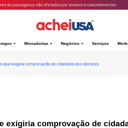
ares de passageiros são afetados por atrasos e cancelamentos
regos
Mercadorias
Negócios
Serviços
Work
lei que exigiria comprovação de cidadania dos eleitores
que exigiria comprovação de cidad