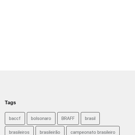
Tags
baccf
bolsonaro
BRAFF
brasil
brasileiros
brasileirão
campeonato brasileiro