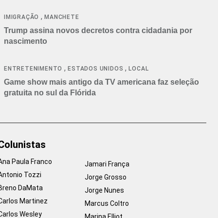
cancelamentos
,
IMIGRAÇÃO
MANCHETE
Trump assina novos decretos contra cidadania por
nascimento
,
,
ENTRETENIMENTO
ESTADOS UNIDOS
LOCAL
Game show mais antigo da TV americana faz seleção
gratuita no sul da Flórida
Colunistas
Ana Paula Franco
Jamari França
Antonio Tozzi
Jorge Grosso
Breno DaMata
Jorge Nunes
Carlos Martinez
Marcus Coltro
Carlos Wesley
Marina Elliot