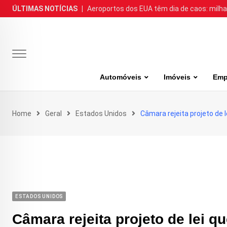
Skip
ÚLTIMAS NOTÍCIAS
|
Aeroportos dos EUA têm dia de caos: milh
to
content
Automóveis
Imóveis
Emp
Home
Geral
Estados Unidos
Câmara rejeita projeto de 
ESTADOS UNIDOS
Câmara rejeita projeto de lei 