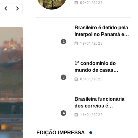
revela onde deixou o
09/01/2023
corpo
Brasileiro é detido pela
Interpol no Panamá e
pode pegar prisão
19/01/2023
perpétua nos EUA
1º condomínio do
mundo de casas
impressas em 3D é
05/01/2023
inaugurado no Texas
Brasileira funcionária
dos correios é
assassinada a facadas
16/01/2023
na Califórnia
EDIÇÃO IMPRESSA