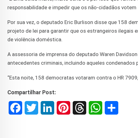
responsabilidade e impedir que os não-cidadãos votem n
Por sua vez, o deputado Eric Burlison disse que 158 
projeto de lei para garantir que os estrangeiros ilegai
de violência doméstica.
A assessoria de imprensa do deputado Waren Davidson 
antecedentes criminais, incluindo aqueles condenados p
“Esta noite, 158 democratas votaram contra o HR 7909, 
Compartilhar Post:
F
T
L
P
T
W
S
a
w
i
i
h
h
h
c
i
n
n
r
a
a