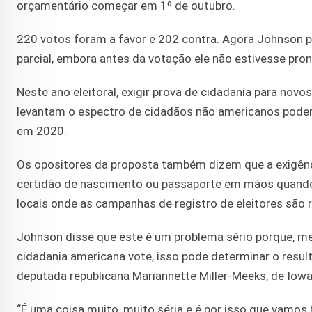
orçamentário começar em 1º de outubro.
220 votos foram a favor e 202 contra. Agora Johnson pr
parcial, embora antes da votação ele não estivesse pron
Neste ano eleitoral, exigir prova de cidadania para nov
levantam o espectro de cidadãos não americanos pode
em 2020.
Os opositores da proposta também dizem que a exigênci
certidão de nascimento ou passaporte em mãos quando t
locais onde as campanhas de registro de eleitores são r
Johnson disse que este é um problema sério porque,
cidadania americana vote, isso pode determinar o resu
deputada republicana Mariannette Miller-Meeks, de Iow
“É uma coisa muito, muito séria e é por isso que vamos