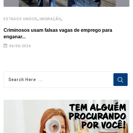
,
,
ESTADOS UNIDOS
IMIGRAÇÃO
I
Criminosos usam falsas vagas de emprego para
T
enganar...
06/08/2026