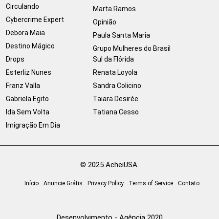
Circulando
Marta Ramos
Cybercrime Expert
Opinião
Debora Maia
Paula Santa Maria
Destino Mágico
Grupo Mulheres do Brasil
Drops
Sul da Flórida
Esterliz Nunes
Renata Loyola
Franz Valla
Sandra Colicino
Gabriela Egito
Taiara Desirée
Ida Sem Volta
Tatiana Cesso
Imigração Em Dia
© 2025 AcheiUSA.
Início
Anuncie Grátis
Privacy Policy
Terms of Service
Contato
Desenvolvimento - Agência 2020