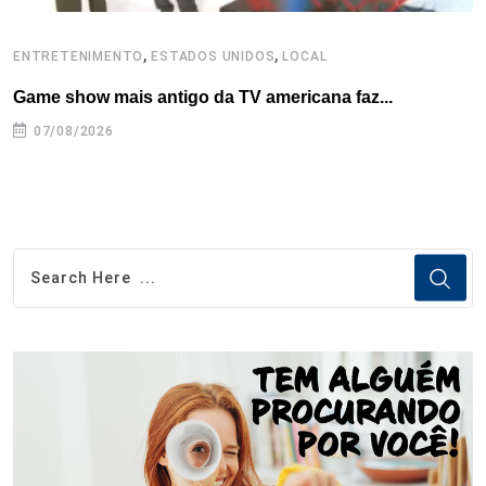
,
,
ENTRETENIMENTO
ESTADOS UNIDOS
LOCAL
L
Game show mais antigo da TV americana faz...
I
se
07/08/2026