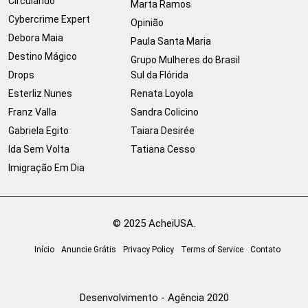
Circulando
Marta Ramos
Cybercrime Expert
Opinião
Debora Maia
Paula Santa Maria
Destino Mágico
Grupo Mulheres do Brasil
Drops
Sul da Flórida
Esterliz Nunes
Renata Loyola
Franz Valla
Sandra Colicino
Gabriela Egito
Taiara Desirée
Ida Sem Volta
Tatiana Cesso
Imigração Em Dia
© 2025 AcheiUSA.
Início
Anuncie Grátis
Privacy Policy
Terms of Service
Contato
Desenvolvimento - Agência 2020