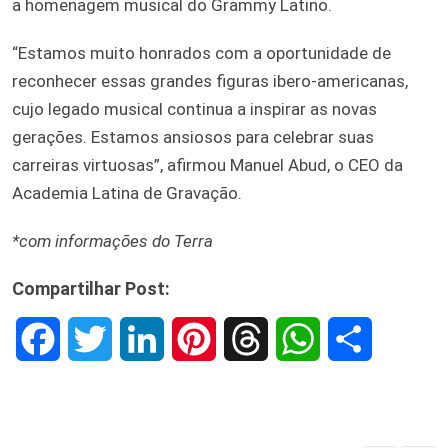
a homenagem musical do Grammy Latino.
“Estamos muito honrados com a oportunidade de
reconhecer essas grandes figuras ibero-americanas,
cujo legado musical continua a inspirar as novas
gerações. Estamos ansiosos para celebrar suas
carreiras virtuosas”, afirmou Manuel Abud, o CEO da
Academia Latina de Gravação.
*com informações do Terra
Compartilhar Post:
F
T
L
P
T
W
S
a
w
i
i
h
h
h
c
i
n
n
r
a
a