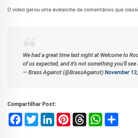
O video gerou uma avalanche de comentários que classif
We had a great time last night at Welcome to Roc
of us expected, and it's not something you'll see 
— Brass Against (@BrassAgainst)
November 13,
Compartilhar Post:
F
T
L
P
T
W
S
a
w
i
i
h
h
h