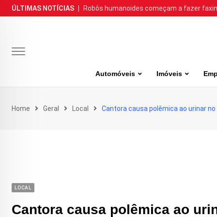
Skip
ÚLTIMAS NOTÍCIAS
|
Robôs humanoides começam a fazer faxina
to
content
Automóveis
Imóveis
Emp
Home
Geral
Local
Cantora causa polêmica ao urinar no 
LOCAL
Cantora causa polêmica ao urin