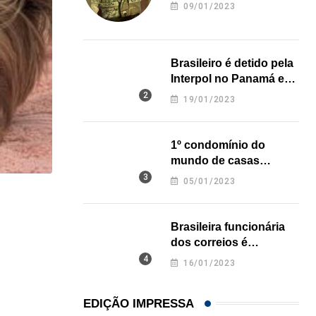
revela onde deixou o
09/01/2023
corpo
Brasileiro é detido pela
Interpol no Panamá e
pode pegar prisão
19/01/2023
perpétua nos EUA
1º condomínio do
mundo de casas
impressas em 3D é
05/01/2023
inaugurado no Texas
LOCAL
Brasileira funcionária
Restaurante em Hollywood (FL) lança noite especi
dos correios é
05/08/2026
assassinada a facadas
16/01/2023
na Califórnia
EDIÇÃO IMPRESSA