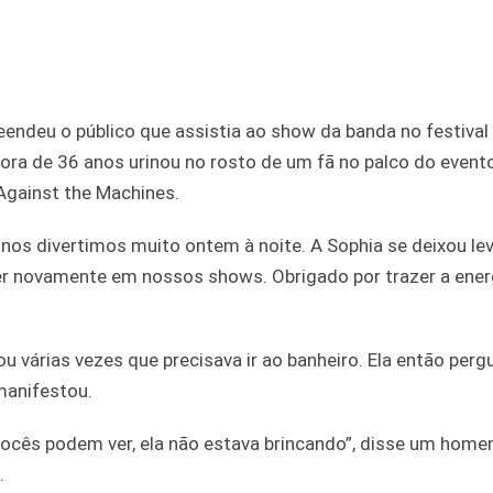
preendeu o público que assistia ao show da banda no festiv
ntora de 36 anos urinou no rosto de um fã no palco do event
Against the Machines.
nos divertimos muito ontem à noite. A Sophia se deixou lev
ver novamente em nossos shows. Obrigado por trazer a ener
 várias vezes que precisava ir ao banheiro. Ela então perg
 manifestou.
ocês podem ver, ela não estava brincando”, disse um hom
.