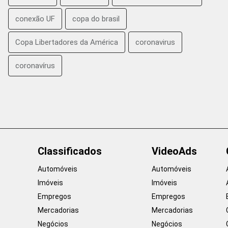
conexão UF
copa do brasil
Copa Libertadores da América
coronavirus
coronavírus
Classificados
VideoAds
Automóveis
Automóveis
Imóveis
Imóveis
Empregos
Empregos
Mercadorias
Mercadorias
Negócios
Negócios