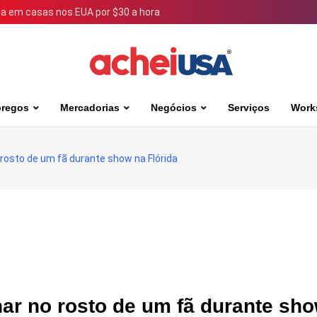
 em casas nos EUA por $30 a hora
regos
Mercadorias
Negócios
Serviços
Work
rosto de um fã durante show na Flórida
ar no rosto de um fã durante sh