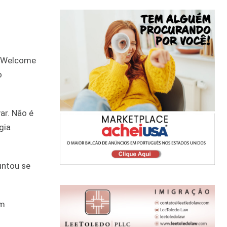
al Welcome
o
ar. Não é
gia
untou se
em