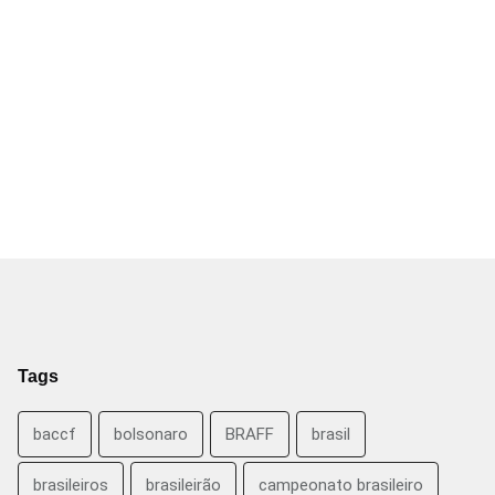
Tags
baccf
bolsonaro
BRAFF
brasil
brasileiros
brasileirão
campeonato brasileiro