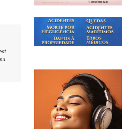
est
ona.