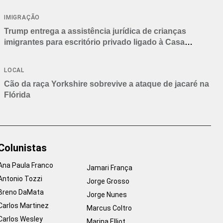
IMIGRAÇÃO
Trump entrega a assistência jurídica de crianças
imigrantes para escritório privado ligado à Casa
Branca
LOCAL
Cão da raça Yorkshire sobrevive a ataque de jacaré na
Flórida
Colunistas
Ana Paula Franco
Jamari França
Antonio Tozzi
Jorge Grosso
Breno DaMata
Jorge Nunes
Carlos Martinez
Marcus Coltro
Carlos Wesley
Marina Elliot