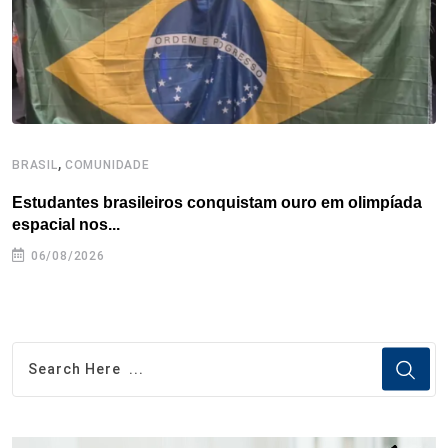
t
,
BRASIL
COMUNIDADE
B
Estudantes brasileiros conquistam ouro em olimpíada
P
espacial nos...
06/08/2026