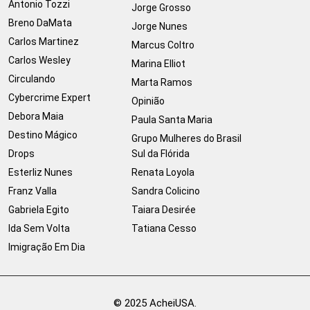
Antonio Tozzi
Jorge Grosso
Breno DaMata
Jorge Nunes
Carlos Martinez
Marcus Coltro
Carlos Wesley
Marina Elliot
Circulando
Marta Ramos
Cybercrime Expert
Opinião
Debora Maia
Paula Santa Maria
Destino Mágico
Grupo Mulheres do Brasil
Drops
Sul da Flórida
Esterliz Nunes
Renata Loyola
Franz Valla
Sandra Colicino
Gabriela Egito
Taiara Desirée
Ida Sem Volta
Tatiana Cesso
Imigração Em Dia
© 2025 AcheiUSA.