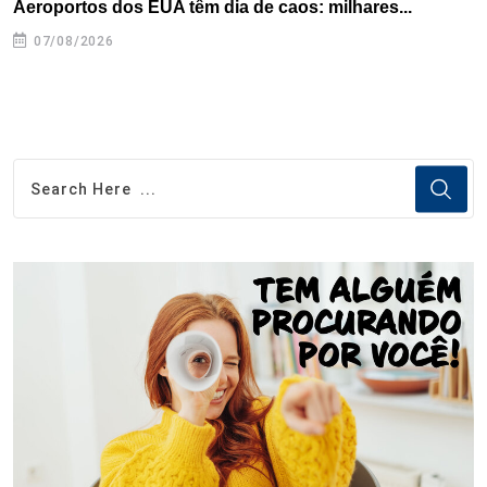
Aeroportos dos EUA têm dia de caos: milhares...
T
n
07/08/2026