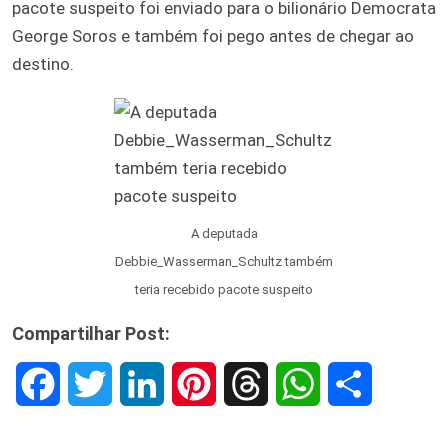
pacote suspeito foi enviado para o bilionário Democrata
George Soros e também foi pego antes de chegar ao
destino.
A deputada
Debbie_Wasserman_Schultz também
teria recebido pacote suspeito
Compartilhar Post:
F
T
L
P
T
W
S
a
w
i
i
h
h
h