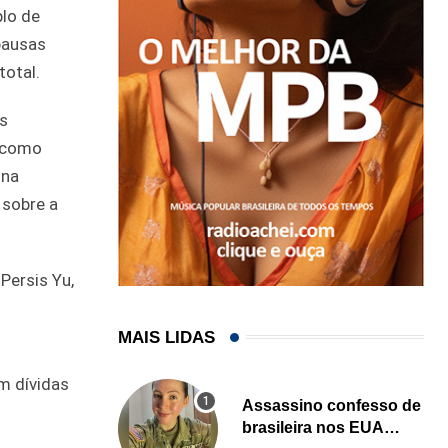
plo de
 pausas
total.
s
o como
 na
 sobre a
Persis Yu,
MAIS LIDAS
m dívidas
Assassino confesso de
brasileira nos EUA