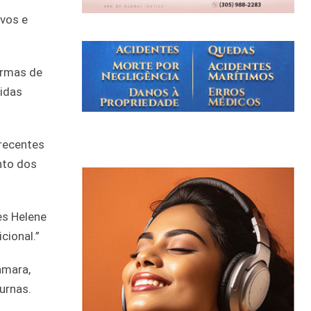
ivos e
ormas de
vidas
 recentes
nto dos
es Helene
cional.”
âmara,
urnas.