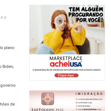
 e a
lo plano
o Biden,
o governo
lhões de