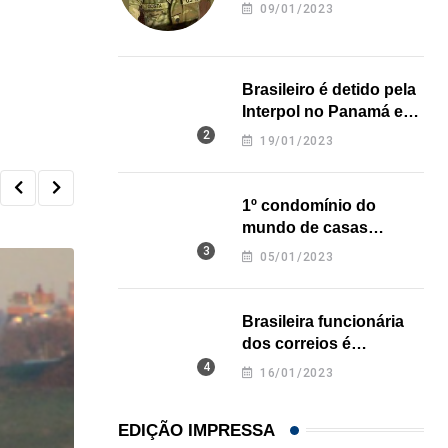
revela onde deixou o
09/01/2023
corpo
Brasileiro é detido pela
Interpol no Panamá e
pode pegar prisão
19/01/2023
perpétua nos EUA
1º condomínio do
mundo de casas
impressas em 3D é
05/01/2023
inaugurado no Texas
Brasileira funcionária
dos correios é
assassinada a facadas
16/01/2023
na Califórnia
EDIÇÃO IMPRESSA