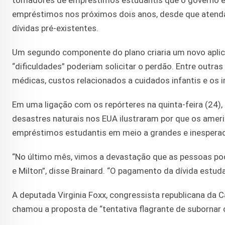
tomadores de empréstimos estudantis que o governo e
empréstimos nos próximos dois anos, desde que atendam
dívidas pré-existentes.
Um segundo componente do plano criaria um novo aplic
“dificuldades” poderiam solicitar o perdão. Entre outras
médicas, custos relacionados a cuidados infantis e os 
Em uma ligação com os repórteres na quinta-feira (24),
desastres naturais nos EUA ilustraram por que os ame
empréstimos estudantis em meio a grandes e inesperad
“No último mês, vimos a devastação que as pessoas p
e Milton”, disse Brainard. “O pagamento da dívida estu
A deputada Virginia Foxx, congressista republicana da 
chamou a proposta de “tentativa flagrante de subornar o