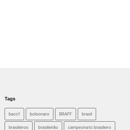
Tags
baccf
bolsonaro
BRAFF
brasil
brasileiros
brasileirão
campeonato brasileiro