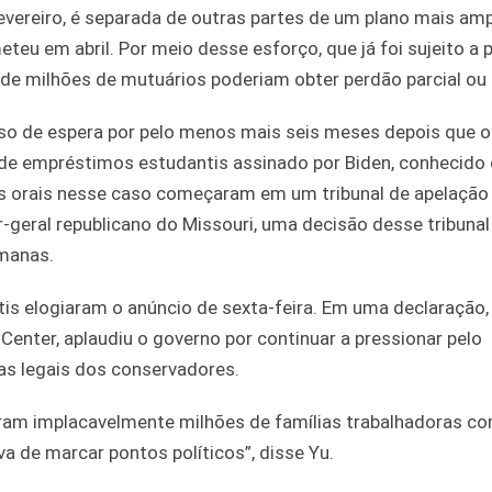
evereiro, é separada de outras partes de um plano mais am
eteu em abril. Por meio desse esforço, que já foi sujeito a
 de milhões de mutuários poderiam obter perdão parcial ou 
o de espera por pelo menos mais seis meses depois que o
o de empréstimos estudantis assinado por Biden, conhecid
os orais nesse caso começaram em um tribunal de apelação
-geral republicano do Missouri, uma decisão desse tribunal
emanas.
 elogiaram o anúncio de sexta-feira. Em uma declaração, 
Center, aplaudiu o governo por continuar a pressionar pelo
as legais dos conservadores.
aram implacavelmente milhões de famílias trabalhadoras co
a de marcar pontos políticos”, disse Yu.