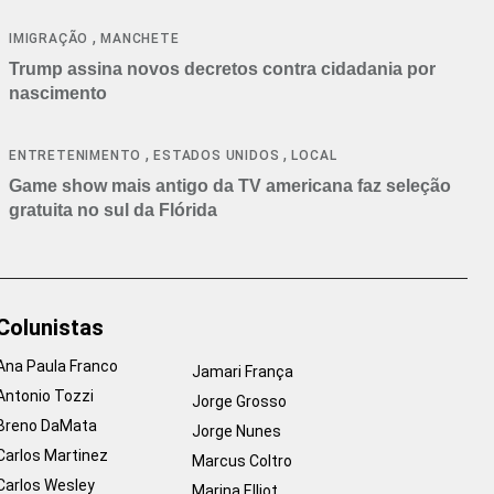
cancelamentos
,
IMIGRAÇÃO
MANCHETE
Trump assina novos decretos contra cidadania por
nascimento
,
,
ENTRETENIMENTO
ESTADOS UNIDOS
LOCAL
Game show mais antigo da TV americana faz seleção
gratuita no sul da Flórida
Colunistas
Ana Paula Franco
Jamari França
Antonio Tozzi
Jorge Grosso
Breno DaMata
Jorge Nunes
Carlos Martinez
Marcus Coltro
Carlos Wesley
Marina Elliot