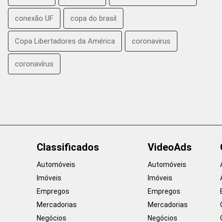
conexão UF
copa do brasil
Copa Libertadores da América
coronavirus
coronavírus
Classificados
VideoAds
Automóveis
Automóveis
Imóveis
Imóveis
Empregos
Empregos
Mercadorias
Mercadorias
Negócios
Negócios