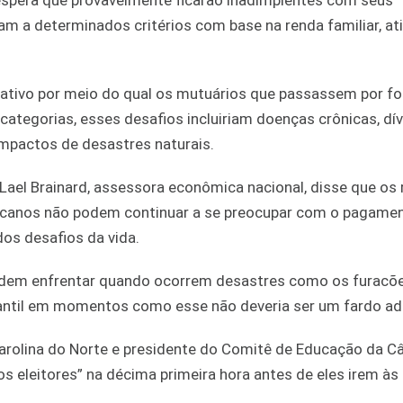
spera que provavelmente ficarão inadimplentes com seus
 a determinados critérios com base na renda familiar, at
ativo por meio do qual os mutuários que passassem por f
 categorias, esses desafios incluiriam doenças crônicas, dí
impactos de desastres naturais.
 Lael Brainard, assessora econômica nacional, disse que os
ricanos não podem continuar a se preocupar com o pagame
os desafios da vida.
odem enfrentar quando ocorrem desastres como os furacõ
dantil em momentos como esse não deveria ser um fardo adi
Carolina do Norte e presidente do Comitê de Educação da C
s eleitores” na décima primeira hora antes de eles irem às 