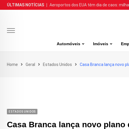
Skip
ÚLTIMAS NOTÍCIAS
|
Aeroportos dos EUA têm dia de caos: milh
to
content
Automóveis
Imóveis
Emp
Home
Geral
Estados Unidos
Casa Branca lança novo pla
ESTADOS UNIDOS
Casa Branca lança novo plano d