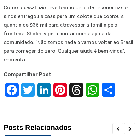
Como o casal não teve tempo de juntar economias e
ainda entregou a casa para um coiote que cobrou a
quantia de $36 mil para atravessar a família pela
fronteira, Shirlei espera contar com a ajuda da
comunidade. “Não temos nada e vamos voltar ao Brasil
para começar do zero. Qualquer ajuda é bem-vinda”,
comenta.
Compartilhar Post:
F
T
L
P
T
W
S
a
w
i
i
h
h
h
c
i
n
n
r
a
a
Posts Relacionados
e
t
k
t
e
t
r