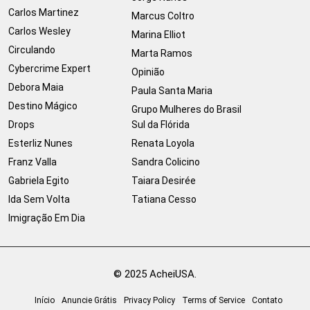
Carlos Martinez
Marcus Coltro
Carlos Wesley
Marina Elliot
Circulando
Marta Ramos
Cybercrime Expert
Opinião
Debora Maia
Paula Santa Maria
Destino Mágico
Grupo Mulheres do Brasil
Drops
Sul da Flórida
Esterliz Nunes
Renata Loyola
Franz Valla
Sandra Colicino
Gabriela Egito
Taiara Desirée
Ida Sem Volta
Tatiana Cesso
Imigração Em Dia
© 2025 AcheiUSA.
Início
Anuncie Grátis
Privacy Policy
Terms of Service
Contato