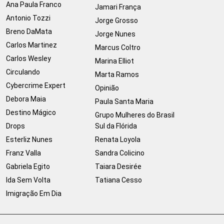
Ana Paula Franco
Jamari França
Antonio Tozzi
Jorge Grosso
Breno DaMata
Jorge Nunes
Carlos Martinez
Marcus Coltro
Carlos Wesley
Marina Elliot
Circulando
Marta Ramos
Cybercrime Expert
Opinião
Debora Maia
Paula Santa Maria
Destino Mágico
Grupo Mulheres do Brasil
Drops
Sul da Flórida
Esterliz Nunes
Renata Loyola
Franz Valla
Sandra Colicino
Gabriela Egito
Taiara Desirée
Ida Sem Volta
Tatiana Cesso
Imigração Em Dia