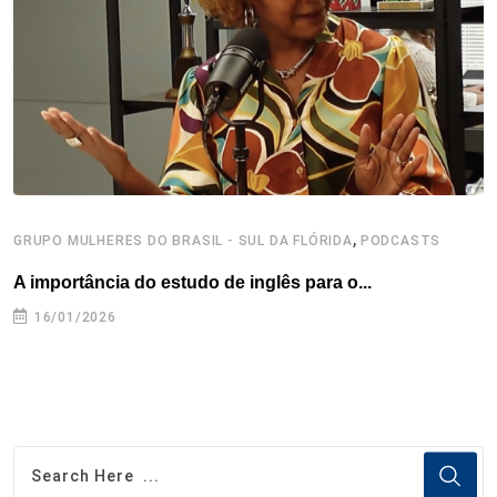
k
n
s
p
t
,
GRUPO MULHERES DO BRASIL - SUL DA FLÓRIDA
PODCASTS
P
A importância do estudo de inglês para o...
S
16/01/2026