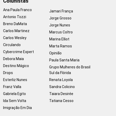
Colunistas
Ana Paula Franco
Jamari França
Antonio Tozzi
Jorge Grosso
Breno DaMata
Jorge Nunes
Carlos Martinez
Marcus Coltro
Carlos Wesley
Marina Elliot
Circulando
Marta Ramos
Cybercrime Expert
Opinião
Debora Maia
Paula Santa Maria
Destino Mágico
Grupo Mulheres do Brasil
Drops
Sul da Flórida
Esterliz Nunes
Renata Loyola
Franz Valla
Sandra Colicino
Gabriela Egito
Taiara Desirée
Ida Sem Volta
Tatiana Cesso
Imigração Em Dia