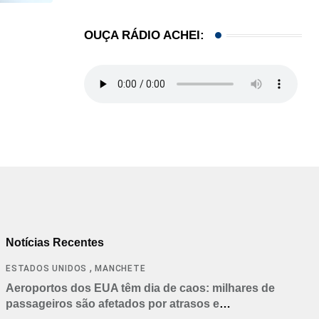
LOCAL
OUÇA RÁDIO ACHEI:
Influenciadora evangélica de Orlando (FL) viraliza
07/08/2026
Notícias Recentes
,
ESTADOS UNIDOS
MANCHETE
Aeroportos dos EUA têm dia de caos: milhares de
passageiros são afetados por atrasos e