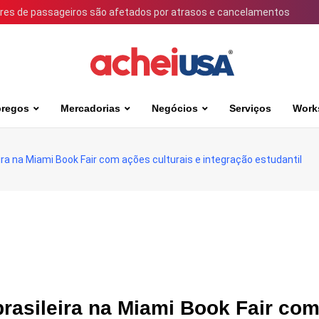
ares de passageiros são afetados por atrasos e cancelamentos
regos
Mercadorias
Negócios
Serviços
Work
ira na Miami Book Fair com ações culturais e integração estudantil
brasileira na Miami Book Fair co