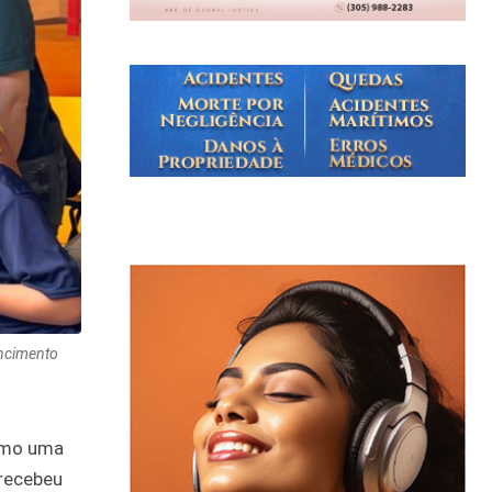
encimento
como uma
 recebeu