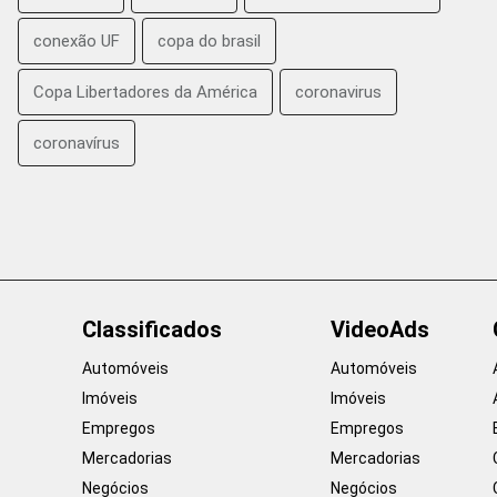
conexão UF
copa do brasil
Copa Libertadores da América
coronavirus
coronavírus
Classificados
VideoAds
Automóveis
Automóveis
Imóveis
Imóveis
Empregos
Empregos
Mercadorias
Mercadorias
Negócios
Negócios