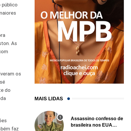
 público
 maiores
ora
ston. As
 com
tiveram os
osé
te do
 da
MAIS LIDAS
Assassino confesso de
xões
brasileira nos EUA
ambém faz