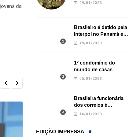
revela onde deixou o
09/01/2023
 jovens da
corpo
Brasileiro é detido pela
Interpol no Panamá e
pode pegar prisão
19/01/2023
perpétua nos EUA
1º condomínio do
mundo de casas
impressas em 3D é
05/01/2023
inaugurado no Texas
Brasileira funcionária
dos correios é
assassinada a facadas
16/01/2023
na Califórnia
EDIÇÃO IMPRESSA