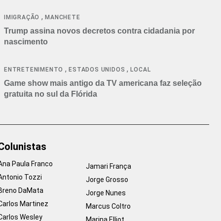
cancelamentos
,
IMIGRAÇÃO
MANCHETE
Trump assina novos decretos contra cidadania por
nascimento
,
,
ENTRETENIMENTO
ESTADOS UNIDOS
LOCAL
Game show mais antigo da TV americana faz seleção
gratuita no sul da Flórida
Colunistas
Ana Paula Franco
Jamari França
Antonio Tozzi
Jorge Grosso
Breno DaMata
Jorge Nunes
Carlos Martinez
Marcus Coltro
Carlos Wesley
Marina Elliot