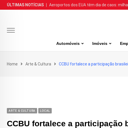
Skip
ÚLTIMAS NOTÍCIAS
|
Aeroportos dos EUA têm dia de caos: milh
to
content
Automóveis
Imóveis
Emp
Home
Arte & Cultura
CCBU fortalece a participação brasile
ARTE & CULTURA
LOCAL
CCBU fortalece a participação 