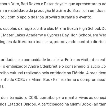
 Débora Duro, Beti Rozen e Peter Hays — que apresentaram ao
am a visibilidade da produção literária do Brasil em um dos
ontou com o apoio da Pipa Broward durante o evento.
as escolas da região, entre elas Miami Beach High School, D
, Mater Lakes Academy e Cypress Bay High School, em We
íngues da literatura brasileira, promovendo contato direto
ridades e a comunidade brasileira. Entre os visitantes es
– o embaixador André Odenbreit e o conselheiro Glaucio J
lho cultural realizado pela entidade na Flórida. A presiden
stante do CCBU na Miami Book Fair reafirma o compromisso
as.
es de interação, o CCBU contribui para manter vivas as cone
vem nos Estados Unidos. A participação na Miami Book Fair t