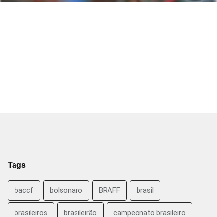
Tags
baccf
bolsonaro
BRAFF
brasil
brasileiros
brasileirão
campeonato brasileiro