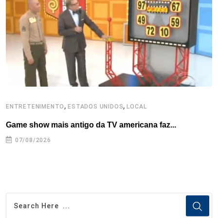
o
r
I
e
s
p
k
n
s
p
t
,
,
ENTRETENIMENTO
ESTADOS UNIDOS
LOCAL
L
Game show mais antigo da TV americana faz...
I
se
07/08/2026