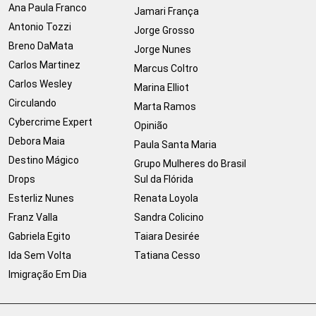
Ana Paula Franco
Jamari França
Antonio Tozzi
Jorge Grosso
Breno DaMata
Jorge Nunes
Carlos Martinez
Marcus Coltro
Carlos Wesley
Marina Elliot
Circulando
Marta Ramos
Cybercrime Expert
Opinião
Debora Maia
Paula Santa Maria
Destino Mágico
Grupo Mulheres do Brasil
Drops
Sul da Flórida
Esterliz Nunes
Renata Loyola
Franz Valla
Sandra Colicino
Gabriela Egito
Taiara Desirée
Ida Sem Volta
Tatiana Cesso
Imigração Em Dia