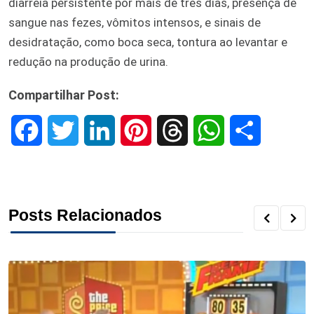
diarreia persistente por mais de três dias, presença de
sangue nas fezes, vômitos intensos, e sinais de
desidratação, como boca seca, tontura ao levantar e
redução na produção de urina.
Compartilhar Post:
F
T
L
P
T
W
S
a
w
i
i
h
h
h
c
i
n
n
r
a
a
Posts Relacionados
e
t
k
t
e
t
r
b
t
e
e
a
s
e
o
e
d
r
d
A