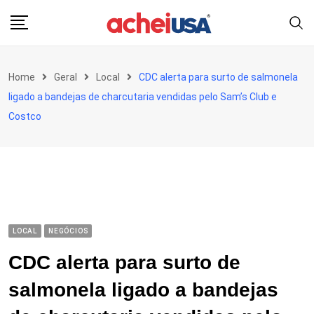
Skip
to
content
Home
Geral
Local
CDC alerta para surto de salmonela
ligado a bandejas de charcutaria vendidas pelo Sam’s Club e
Costco
LOCAL
NEGÓCIOS
CDC alerta para surto de
salmonela ligado a bandejas