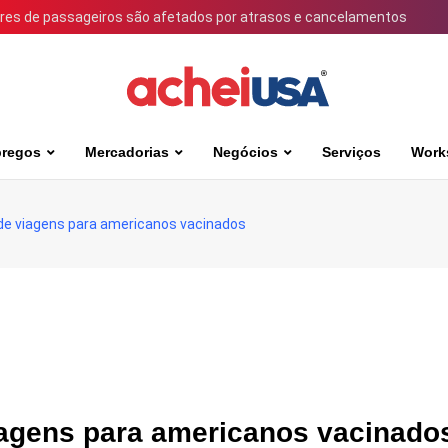
ares de passageiros são afetados por atrasos e cancelamentos
regos
Mercadorias
Negócios
Serviços
Work
de viagens para americanos vacinados
iagens para americanos vacinado