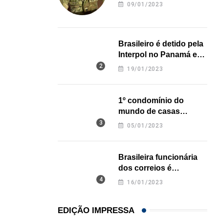
revela onde deixou o
09/01/2023
corpo
Trump assina novos decretos contra cidadania 
07/08/2026
Brasileiro é detido pela
Interpol no Panamá e
pode pegar prisão
19/01/2023
perpétua nos EUA
1º condomínio do
mundo de casas
impressas em 3D é
05/01/2023
inaugurado no Texas
Brasileira funcionária
dos correios é
assassinada a facadas
16/01/2023
na Califórnia
EDIÇÃO IMPRESSA