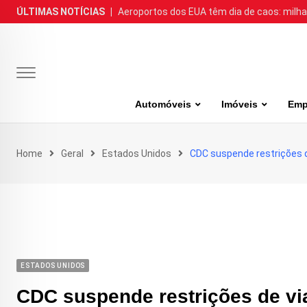
Skip
ÚLTIMAS NOTÍCIAS
|
Aeroportos dos EUA têm dia de caos: milh
to
content
Automóveis
Imóveis
Emp
Home
Geral
Estados Unidos
CDC suspende restrições 
ESTADOS UNIDOS
CDC suspende restrições de v