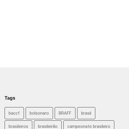
Tags
baccf
bolsonaro
BRAFF
brasil
brasileiros
brasileirão
campeonato brasileiro