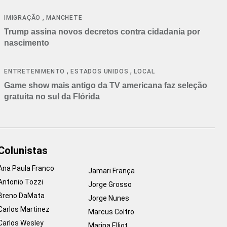
cancelamentos
,
IMIGRAÇÃO
MANCHETE
Trump assina novos decretos contra cidadania por
nascimento
,
,
ENTRETENIMENTO
ESTADOS UNIDOS
LOCAL
Game show mais antigo da TV americana faz seleção
gratuita no sul da Flórida
Colunistas
Ana Paula Franco
Jamari França
Antonio Tozzi
Jorge Grosso
Breno DaMata
Jorge Nunes
Carlos Martinez
Marcus Coltro
Carlos Wesley
Marina Elliot