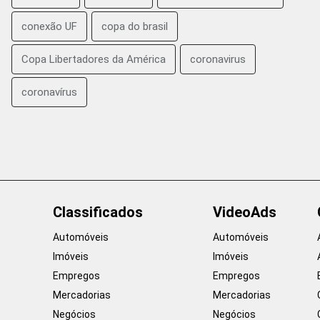
conexão UF
copa do brasil
Copa Libertadores da América
coronavirus
coronavírus
Classificados
VideoAds
Automóveis
Automóveis
Imóveis
Imóveis
Empregos
Empregos
Mercadorias
Mercadorias
Negócios
Negócios