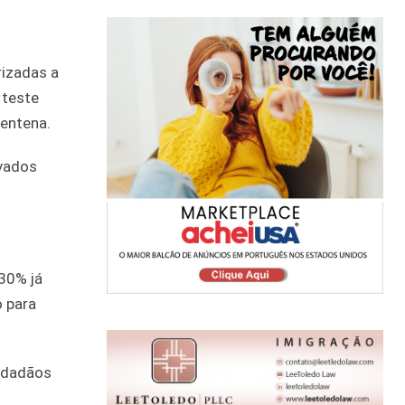
izadas a
 teste
rentena.
ovados
30% já
 para
cidadãos