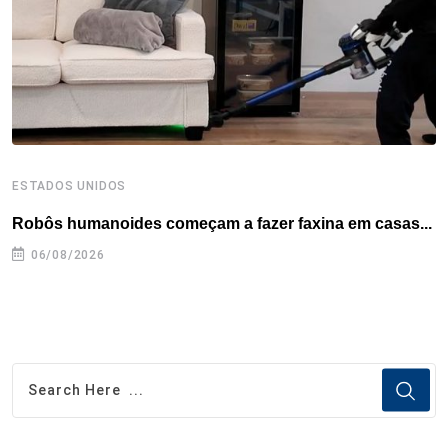
k
n
s
p
t
ESTADOS UNIDOS
E
Robôs humanoides começam a fazer faxina em casas...
C
e
06/08/2026