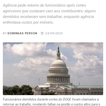
Agência pede retorno de funcionários após cortes
agressivos que custaram caro aos contribuintes: alguns
demitidos receberam sem trabalhar, enquanto agência
enfrentava custos por imóveis.
BY
DOMINGAS PERSON
24/09/2025
Funcionários demitidos durante cortes do DOGE foram chamados a
retornar ao trabalho, revelando falhas na gestão e custos altos para o