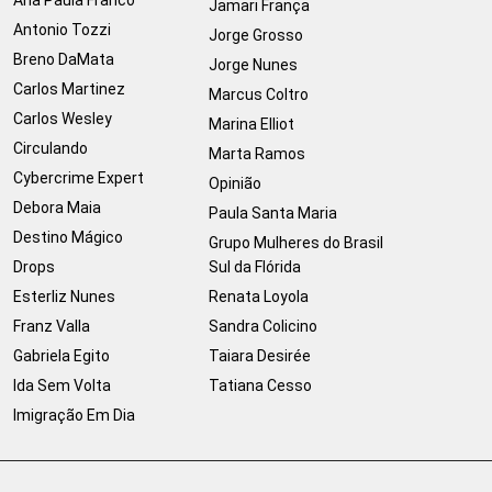
Jamari França
Antonio Tozzi
Jorge Grosso
Breno DaMata
Jorge Nunes
Carlos Martinez
Marcus Coltro
Carlos Wesley
Marina Elliot
Circulando
Marta Ramos
Cybercrime Expert
Opinião
Debora Maia
Paula Santa Maria
Destino Mágico
Grupo Mulheres do Brasil
Drops
Sul da Flórida
Esterliz Nunes
Renata Loyola
Franz Valla
Sandra Colicino
Gabriela Egito
Taiara Desirée
Ida Sem Volta
Tatiana Cesso
Imigração Em Dia