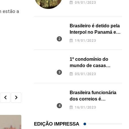
revela onde deixou o
09/01/2023
corpo
m estão a
Brasileiro é detido pela
Interpol no Panamá e
pode pegar prisão
19/01/2023
perpétua nos EUA
1º condomínio do
mundo de casas
impressas em 3D é
05/01/2023
inaugurado no Texas
Brasileira funcionária
dos correios é
assassinada a facadas
16/01/2023
na Califórnia
EDIÇÃO IMPRESSA