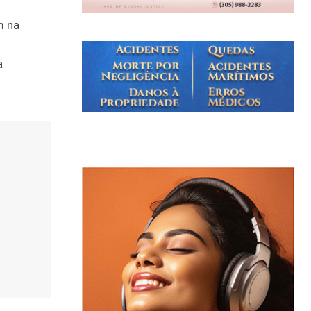
m na
a