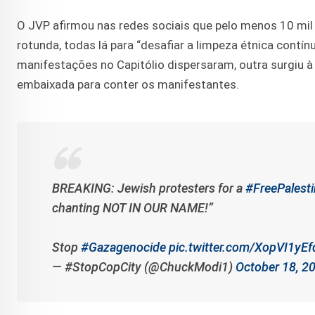
O JVP afirmou nas redes sociais que pelo menos 10 mil
rotunda, todas lá para “desafiar a limpeza étnica contín
manifestações no Capitólio dispersaram, outra surgiu à 
embaixada para conter os manifestantes.
BREAKING: Jewish protesters for a
#FreePalest
chanting NOT IN OUR NAME!”
Stop
#Gazagenocide
pic.twitter.com/XopVI1yEf
— #StopCopCity (@ChuckModi1)
October 18, 2