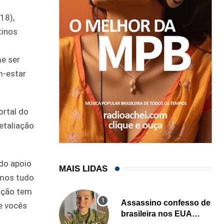
18),
tinos
me ser
m-estar
ortal do
etaliação
ndo apoio
MAIS LIDAS
emos tudo
ração tem
Assassino confesso de
e vocês
brasileira nos EUA