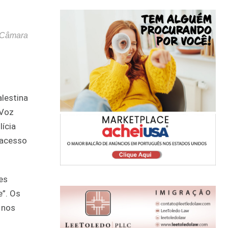
a Câmara
lestina
 Voz
ícia
 acesso
es
”. Os
 nos