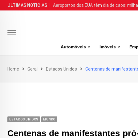
Skip
ÚLTIMAS NOTÍCIAS
|
Aeroportos dos EUA têm dia de caos: milh
to
content
Automóveis
Imóveis
Emp
Home
Geral
Estados Unidos
Centenas de manifestantes
ESTADOS UNIDOS
MUNDO
Centenas de manifestantes pró-