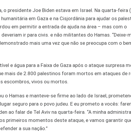
o presidente Joe Biden estava em Israel. Na quarta-feira (
 humanitária em Gaza e na Cisjordânia para ajudar os pales
cordou em permitir a entrada de ajuda na área – mas com o
deveriam ir para civis. e não militantes do Hamas. “Deixe-
rá demonstrado mais uma vez que não se preocupa com o be
tível e água para a Faixa de Gaza após o ataque surpresa m
e mais de 2.800 palestinos foram mortos em ataques de r
os escombros, vivos ou mortos.
nou o Hamas e manteve-se firme ao lado de Israel, promete
 lugar seguro para o povo judeu. E eu prometo a vocês: far
den ao falar de Tel Aviv na quarta-feira. “A minha administ
 os primeiros momentos deste ataque, e vamos garantir qu
efender a sua nação.”