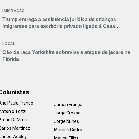
IMIGRAÇÃO
Trump entrega a assistência jurídica de crianças
imigrantes para escritório privado ligado à Casa
Branca
LOCAL
Cão da raça Yorkshire sobrevive a ataque de jacaré na
Flórida
Colunistas
Ana Paula Franco
Jamari França
Antonio Tozzi
Jorge Grosso
Breno DaMata
Jorge Nunes
Carlos Martinez
Marcus Coltro
Carlos Wesley
Marina Elliot