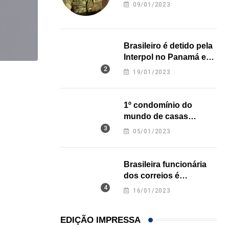
revela onde deixou o
09/01/2023
corpo
Brasileiro é detido pela
Interpol no Panamá e
pode pegar prisão
19/01/2023
perpétua nos EUA
,
,
BRASIL
ESTADOS UNIDOS
Em medida inédita, EUA revogam visto de embaix
1º condomínio do
mundo de casas
05/08/2026
impressas em 3D é
05/01/2023
inaugurado no Texas
Brasileira funcionária
dos correios é
assassinada a facadas
16/01/2023
na Califórnia
EDIÇÃO IMPRESSA