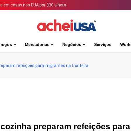
 em casas nos EUA por $30 a hora
regos
Mercadorias
Negócios
Serviços
Work
reparam refeições para imigrantes na fronteira
 cozinha preparam refeições para