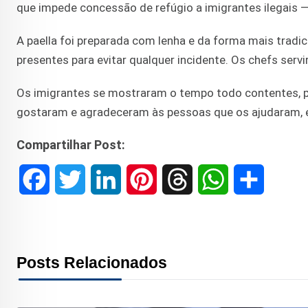
que impede concessão de refúgio a imigrantes ilegais — 
A paella foi preparada com lenha e da forma mais tradic
presentes para evitar qualquer incidente. Os chefs serv
Os imigrantes se mostraram o tempo todo contentes, po
gostaram e agradeceram às pessoas que os ajudaram, 
Compartilhar Post:
F
T
L
P
T
W
S
a
w
i
i
h
h
h
c
i
n
n
r
a
a
Posts Relacionados
e
t
k
t
e
t
r
b
t
e
e
a
s
e