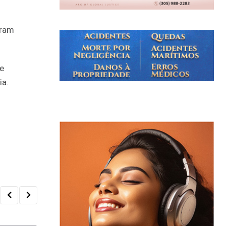
eram
e
ia.