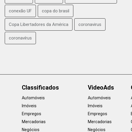
conexão UF
copa do brasil
Copa Libertadores da América
coronavirus
coronavírus
Classificados
VideoAds
Automóveis
Automóveis
Imóveis
Imóveis
Empregos
Empregos
Mercadorias
Mercadorias
Negócios
Negócios