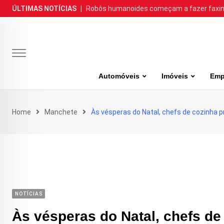
Skip
ÚLTIMAS NOTÍCIAS
|
Robôs humanoides começam a fazer faxina
to
content
Automóveis
Imóveis
Emp
Home
Manchete
Às vésperas do Natal, chefs de cozinha p
NOTÍCIAS
Às vésperas do Natal, chefs de