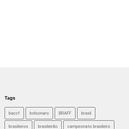
Tags
baccf
bolsonaro
BRAFF
brasil
brasileiros
brasileirão
campeonato brasileiro