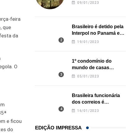
revela onde deixou o
09/01/2023
corpo
rça-feira
Brasileiro é detido pela
, que
Interpol no Panamá e
 festa da
pode pegar prisão
19/01/2023
perpétua nos EUA
a
1º condomínio do
egola. O
mundo de casas
impressas em 3D é
05/01/2023
inaugurado no Texas
Brasileira funcionária
dos correios é
Com
assassinada a facadas
16/01/2023
35ª
na Califórnia
em e ficou
EDIÇÃO IMPRESSA
tes do