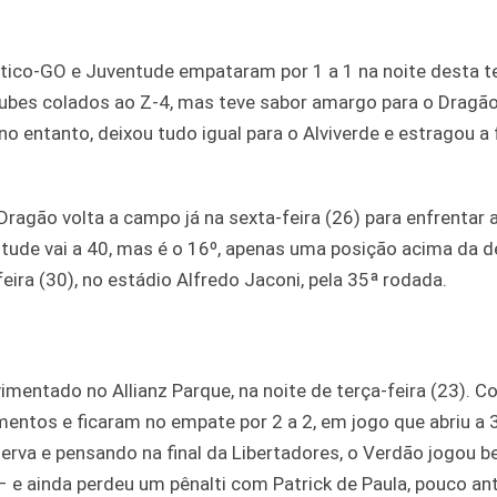
ético-GO e Juventude empataram por 1 a 1 na noite desta te
lubes colados ao Z-4, mas teve sabor amargo para o Dragão
no entanto, deixou tudo igual para o Alviverde e estragou a
ragão volta a campo já na sexta-feira (26) para enfrentar 
tude vai a 40, mas é o 16º, apenas uma posição acima da d
eira (30), no estádio Alfredo Jaconi, pela 35ª rodada.
mentado no Allianz Parque, na noite de terça-feira (23). 
mentos e ficaram no empate por 2 a 2, em jogo que abriu a 
va e pensando na final da Libertadores, o Verdão jogou b
– e ainda perdeu um pênalti com Patrick de Paula, pouco an