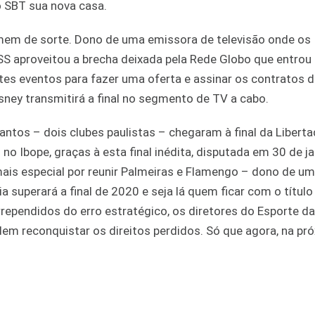
 SBT sua nova casa.
mem de sorte. Dono de uma emissora de televisão onde os
S aproveitou a brecha deixada pela Rede Globo que entro
es eventos para fazer uma oferta e assinar os contratos 
ney transmitirá a final no segmento de TV a cabo.
antos – dois clubes paulistas – chegaram à final da Liberta
no Ibope, graças à esta final inédita, disputada em 30 de ja
mais especial por reunir Palmeiras e Flamengo – dono de um
superará a final de 2020 e seja lá quem ficar com o título
rrependidos do erro estratégico, os diretores do Esporte d
em reconquistar os direitos perdidos. Só que agora, na pr