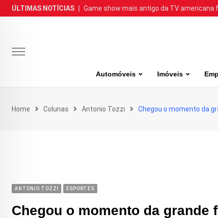
Skip
ÚLTIMAS NOTÍCIAS
|
Game show mais antigo da TV americana faz
to
content
Automóveis
Imóveis
Emp
Home
Colunas
Antonio Tozzi
Chegou o momento da gra
ANTONIO TOZZI
ESPORTES
Chegou o momento da grande fi