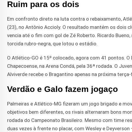
Ruim para os dois
Em confronto direto na luta contra o rebaixamento, Atl
(23), no Antônio Accioly. O resultado mantém os dois c
vencia até o fim com gol de Zé Roberto. Ricardo Bueno, 
torcida rubro-negra, que lotou o estádio.
O Atlético-GO é 15º colocado, agora com 41 pontos. O D
Chapecoense, na Arena Condá, pela 36ª rodada. O Juven
Alviverde recebe o Bragantino apenas na próxima terça-f
Verdão e Galo fazem jogaço
Palmeiras e Atlético-MG fizeram um jogo brigado e movi
objetivos bem diferentes, os rivais alternaram bons mo
rodada do Campeonato Brasileiro. Mesmo com time reser
duas vezes à frente no placar, com Wesley e Deyverson 