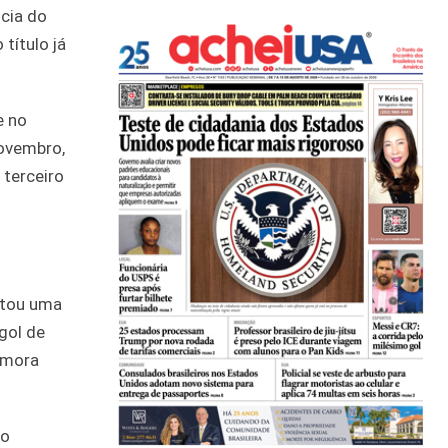
ncia do
título já
e no
novembro,
terceiro
itou uma
gol de
emora
do