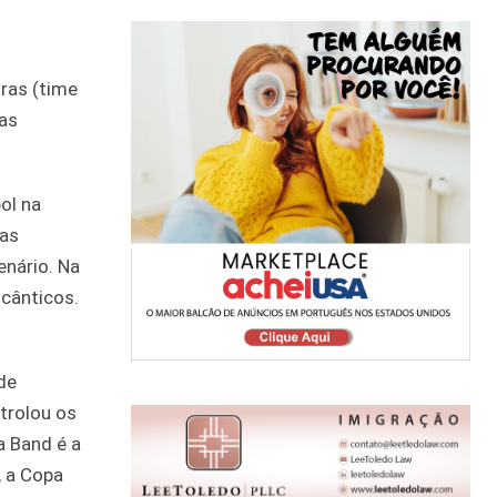
ras (time
uas
ol na
uas
enário. Na
 cânticos.
de
trolou os
a Band é a
, a Copa