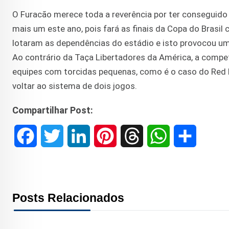
O Furacão merece toda a reverência por ter conseguido 
mais um este ano, pois fará as finais da Copa do Brasil 
lotaram as dependências do estádio e isto provocou um
Ao contrário da Taça Libertadores da América, a compe
equipes com torcidas pequenas, como é o caso do Red B
voltar ao sistema de dois jogos.
Compartilhar Post:
F
T
L
P
T
W
S
a
w
i
i
h
h
h
c
i
n
n
r
a
a
Posts Relacionados
e
t
k
t
e
t
r
b
t
e
e
a
s
e