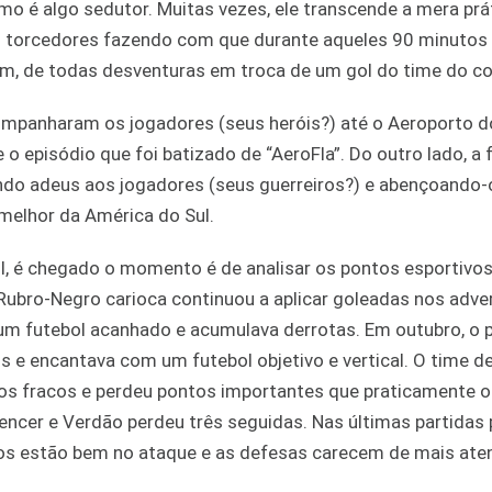
mo é algo sedutor. Muitas vezes, ele transcende a mera prá
 os torcedores fazendo com que durante aqueles 90 minutos
m, de todas desventuras em troca de um gol do time do co
mpanharam os jogadores (seus heróis?) até o Aeroporto d
 o episódio que foi batizado de “AeroFla”. Do outro lado, a 
ndo adeus aos jogadores (seus guerreiros?) e abençoando-
melhor da América do Sul.
ol, é chegado o momento é de analisar os pontos esportivo
 Rubro-Negro carioca continuou a aplicar goleadas nos adve
a um futebol acanhado e acumulava derrotas. Em outubro, o
s e encantava com um futebol objetivo e vertical. O time d
ios fracos e perdeu pontos importantes que praticamente o
a vencer e Verdão perdeu três seguidas. Nas últimas partidas 
os estão bem no ataque e as defesas carecem de mais ate