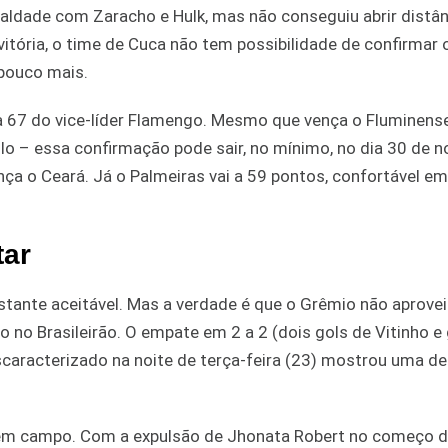
gualdade com Zaracho e Hulk, mas não conseguiu abrir distâ
ria, o time de Cuca não tem possibilidade de confirmar o 
 pouco mais.
ra 67 do vice-líder Flamengo. Mesmo que vença o Fluminens
lo – essa confirmação pode sair, no mínimo, no dia 30 de 
o Ceará. Já o Palmeiras vai a 59 pontos, confortável em 
tar
astante aceitável. Mas a verdade é que o Grêmio não aprove
o no Brasileirão. O empate em 2 a 2 (dois gols de Vitinho e 
caracterizado na noite de terça-feira (23) mostrou uma d
em campo. Com a expulsão de Jhonata Robert no começo 