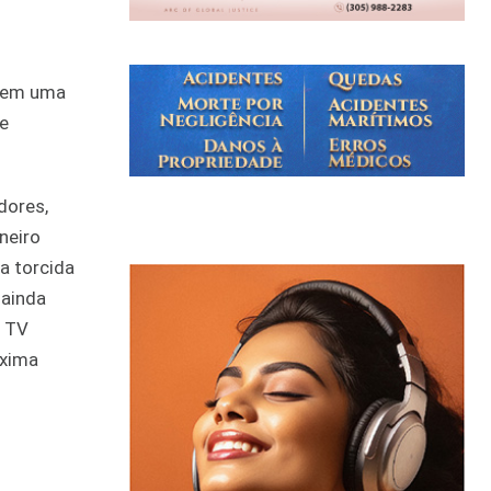
u em uma
de
dores,
neiro
a torcida
 ainda
a TV
óxima