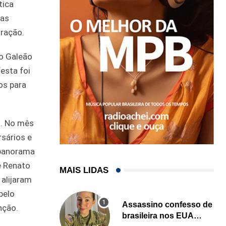
tica
 as
ração.
o Galeão
festa foi
os para
s. No mês
rsários e
 panorama
e Renato
MAIS LIDAS
 alijaram
pelo
Assassino confesso de
nção.
brasileira nos EUA