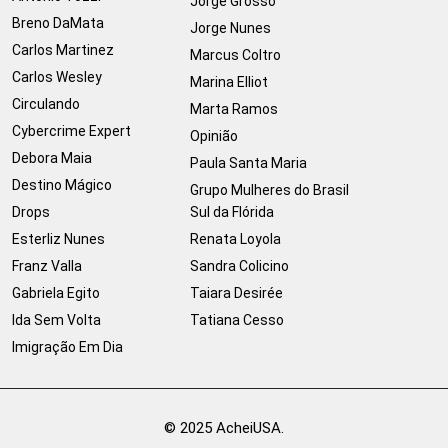
Jorge Grosso
Breno DaMata
Jorge Nunes
Carlos Martinez
Marcus Coltro
Carlos Wesley
Marina Elliot
Circulando
Marta Ramos
Cybercrime Expert
Opinião
Debora Maia
Paula Santa Maria
Destino Mágico
Grupo Mulheres do Brasil
Drops
Sul da Flórida
Esterliz Nunes
Renata Loyola
Franz Valla
Sandra Colicino
Gabriela Egito
Taiara Desirée
Ida Sem Volta
Tatiana Cesso
Imigração Em Dia
© 2025 AcheiUSA.