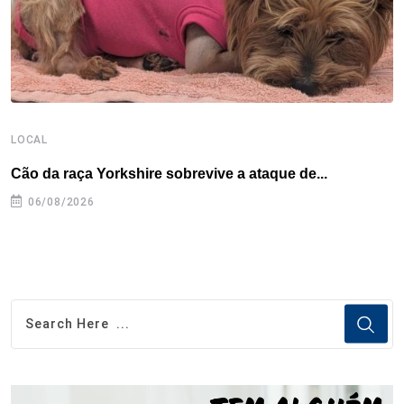
t
LOCAL
E
Cão da raça Yorkshire sobrevive a ataque de...
C
e
06/08/2026