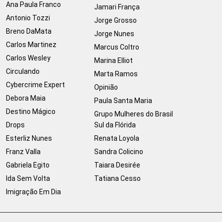
Ana Paula Franco
Jamari França
Antonio Tozzi
Jorge Grosso
Breno DaMata
Jorge Nunes
Carlos Martinez
Marcus Coltro
Carlos Wesley
Marina Elliot
Circulando
Marta Ramos
Cybercrime Expert
Opinião
Debora Maia
Paula Santa Maria
Destino Mágico
Grupo Mulheres do Brasil
Drops
Sul da Flórida
Esterliz Nunes
Renata Loyola
Franz Valla
Sandra Colicino
Gabriela Egito
Taiara Desirée
Ida Sem Volta
Tatiana Cesso
Imigração Em Dia