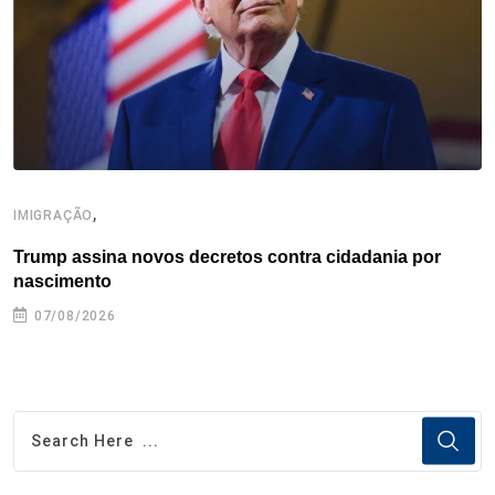
k
n
s
p
t
,
IMIGRAÇÃO
E
Trump assina novos decretos contra cidadania por
G
nascimento
07/08/2026