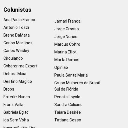
Colunistas
Ana Paula Franco
Jamari França
Antonio Tozzi
Jorge Grosso
Breno DaMata
Jorge Nunes
Carlos Martinez
Marcus Coltro
Carlos Wesley
Marina Elliot
Circulando
Marta Ramos
Cybercrime Expert
Opinião
Debora Maia
Paula Santa Maria
Destino Mágico
Grupo Mulheres do Brasil
Drops
Sul da Flórida
Esterliz Nunes
Renata Loyola
Franz Valla
Sandra Colicino
Gabriela Egito
Taiara Desirée
Ida Sem Volta
Tatiana Cesso
Imigração Em Dia