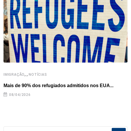
o
r
I
e
s
p
k
n
s
p
t
,
,
,
IMIGRAÇÃO
NOTÍCIAS
Mais de 90% dos refugiados admitidos nos EUA...
H
08/04/2026