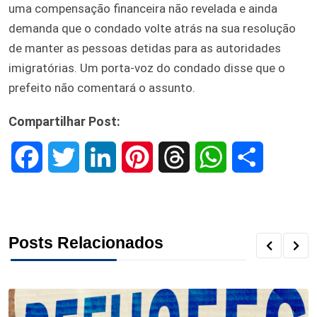
uma compensação financeira não revelada e ainda
demanda que o condado volte atrás na sua resolução
de manter as pessoas detidas para as autoridades
imigratórias. Um porta-voz do condado disse que o
prefeito não comentará o assunto.
Compartilhar Post:
F
T
L
P
T
W
S
a
w
i
i
h
h
h
c
i
n
n
r
a
a
Posts Relacionados
e
t
k
t
e
t
r
b
t
e
e
a
s
e
o
e
d
r
d
A