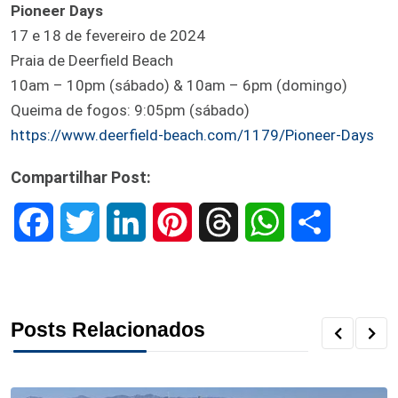
Pioneer Days
17 e 18 de fevereiro de 2024
Praia de Deerfield Beach
10am – 10pm (sábado) & 10am – 6pm (domingo)
Queima de fogos: 9:05pm (sábado)
https://www.deerfield-beach.com/1179/Pioneer-Days
Compartilhar Post:
F
T
L
P
T
W
S
a
w
i
i
h
h
h
c
i
n
n
r
a
a
Posts Relacionados
e
t
k
t
e
t
r
b
t
e
e
a
s
e