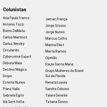
Colunistas
Ana Paula Franco
Jamari França
Antonio Tozzi
Jorge Grosso
Breno DaMata
Jorge Nunes
Carlos Martinez
Marcus Coltro
Carlos Wesley
Marina Elliot
Circulando
Marta Ramos
Cybercrime Expert
Opinião
Debora Maia
Paula Santa Maria
Destino Mágico
Grupo Mulheres do Brasil
Drops
Sul da Flórida
Esterliz Nunes
Renata Loyola
Franz Valla
Sandra Colicino
Gabriela Egito
Taiara Desirée
Ida Sem Volta
Tatiana Cesso