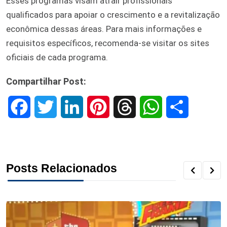
Esses programas visam atrair profissionais
qualificados para apoiar o crescimento e a revitalização
econômica dessas áreas. Para mais informações e
requisitos específicos, recomenda-se visitar os sites
oficiais de cada programa.
Compartilhar Post:
F
T
L
P
T
W
S
a
w
i
i
h
h
h
c
i
n
n
r
a
a
Posts Relacionados
e
t
k
t
e
t
r
b
t
e
e
a
s
e
o
e
d
r
d
A