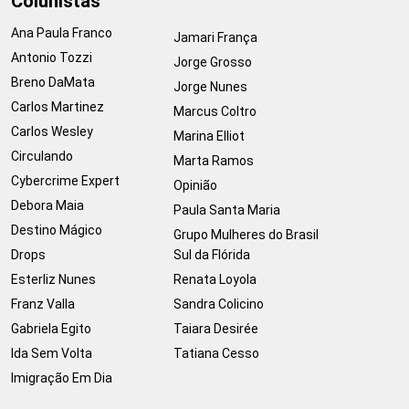
Colunistas
Ana Paula Franco
Jamari França
Antonio Tozzi
Jorge Grosso
Breno DaMata
Jorge Nunes
Carlos Martinez
Marcus Coltro
Carlos Wesley
Marina Elliot
Circulando
Marta Ramos
Cybercrime Expert
Opinião
Debora Maia
Paula Santa Maria
Destino Mágico
Grupo Mulheres do Brasil
Drops
Sul da Flórida
Esterliz Nunes
Renata Loyola
Franz Valla
Sandra Colicino
Gabriela Egito
Taiara Desirée
Ida Sem Volta
Tatiana Cesso
Imigração Em Dia