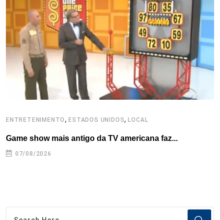
o
r
I
e
s
p
k
n
s
p
t
,
,
ENTRETENIMENTO
ESTADOS UNIDOS
LOCAL
E
Game show mais antigo da TV americana faz...
R
07/08/2026