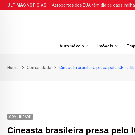
Skip
ÚLTIMAS NOTÍCIAS
|
Aeroportos dos EUA têm dia de caos: milh
to
content
Automóveis
Imóveis
Emp
Home
Comunidade
Cineasta brasileira presa pelo ICE foi li
COMUNIDADE
Cineasta brasileira presa pelo I