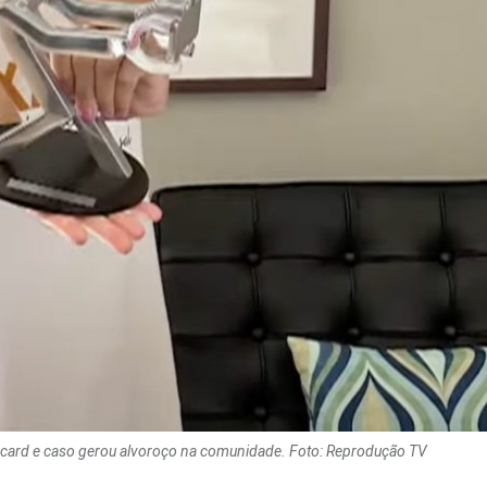
n card e caso gerou alvoroço na comunidade. Foto: Reprodução TV