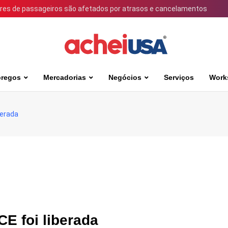
ares de passageiros são afetados por atrasos e cancelamentos
regos
Mercadorias
Negócios
Serviços
Work
berada
CE foi liberada