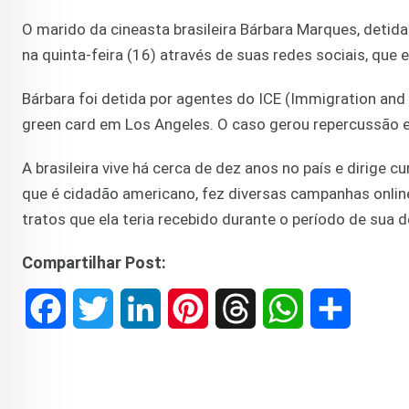
O marido da cineasta brasileira Bárbara Marques, deti
na quinta-feira (16) através de suas redes sociais, que e
Bárbara foi detida por agentes do ICE (Immigration a
green card em Los Angeles. O caso gerou repercussão ent
A brasileira vive há cerca de dez anos no país e dirige
que é cidadão americano, fez diversas campanhas onlin
tratos que ela teria recebido durante o período de sua 
Compartilhar Post:
F
T
L
P
T
W
S
a
w
i
i
h
h
h
c
i
n
n
r
a
a