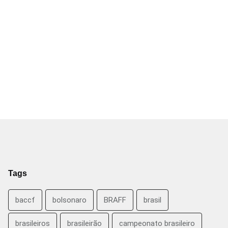
Tags
baccf
bolsonaro
BRAFF
brasil
brasileiros
brasileirão
campeonato brasileiro