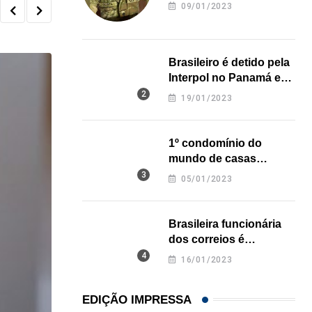
revela onde deixou o
09/01/2023
corpo
Brasileiro é detido pela
Interpol no Panamá e
pode pegar prisão
19/01/2023
perpétua nos EUA
1º condomínio do
mundo de casas
impressas em 3D é
05/01/2023
inaugurado no Texas
Brasileira funcionária
dos correios é
assassinada a facadas
16/01/2023
na Califórnia
EDIÇÃO IMPRESSA