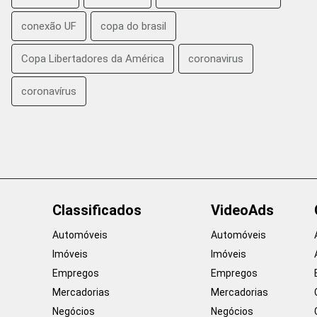
conexão UF
copa do brasil
Copa Libertadores da América
coronavirus
coronavírus
Classificados
VideoAds
Automóveis
Automóveis
Imóveis
Imóveis
Empregos
Empregos
Mercadorias
Mercadorias
Negócios
Negócios