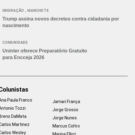
cancelamentos
,
IMIGRAÇÃO
MANCHETE
Trump assina novos decretos contra cidadania por
nascimento
COMUNIDADE
Uninter oferece Preparatório Gratuito
para Encceja 2026
Colunistas
Ana Paula Franco
Jamari França
Antonio Tozzi
Jorge Grosso
Breno DaMata
Jorge Nunes
Carlos Martinez
Marcus Coltro
Carlos Wesley
Marina Elliot