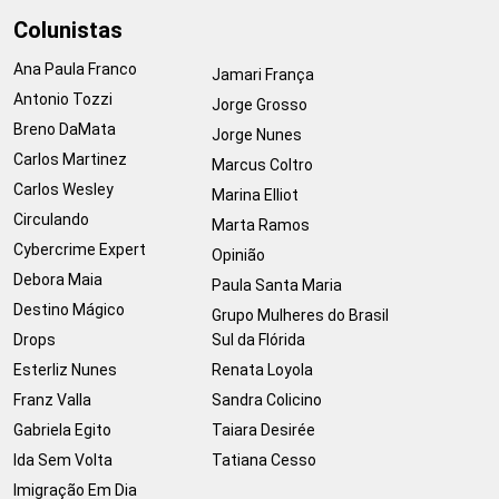
Colunistas
Ana Paula Franco
Jamari França
Antonio Tozzi
Jorge Grosso
Breno DaMata
Jorge Nunes
Carlos Martinez
Marcus Coltro
Carlos Wesley
Marina Elliot
Circulando
Marta Ramos
Cybercrime Expert
Opinião
Debora Maia
Paula Santa Maria
Destino Mágico
Grupo Mulheres do Brasil
Drops
Sul da Flórida
Esterliz Nunes
Renata Loyola
Franz Valla
Sandra Colicino
Gabriela Egito
Taiara Desirée
Ida Sem Volta
Tatiana Cesso
Imigração Em Dia