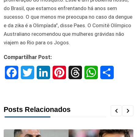
do Brasil, que estamos enfrentando há anos sem
sucesso. O que menos me preocupa no caso da dengue
e da zika é a Olimpíada”, disse Paes. O Comitê Olímpico
Australiano recomendou que mulheres grávidas não
viajem ao Rio para os Jogos.
Compartilhar Post:
F
T
L
P
T
W
S
a
w
i
i
h
h
h
c
i
n
n
r
a
a
Posts Relacionados
e
t
k
t
e
t
r
b
t
e
e
a
s
e