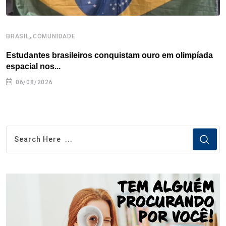
,
BRASIL
COMUNIDADE
B
Estudantes brasileiros conquistam ouro em olimpíada
P
espacial nos...
06/08/2026