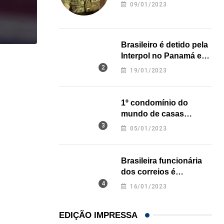
revela onde deixou o
09/01/2023
corpo
Brasileiro é detido pela
Interpol no Panamá e
,
,
ESTADOS UNIDOS
IMIGRAÇÃO
pode pegar prisão
19/01/2023
perpétua nos EUA
Criminosos usam falsas vagas de emprego para e
06/08/2026
1º condomínio do
mundo de casas
impressas em 3D é
05/01/2023
inaugurado no Texas
Brasileira funcionária
dos correios é
assassinada a facadas
16/01/2023
na Califórnia
EDIÇÃO IMPRESSA