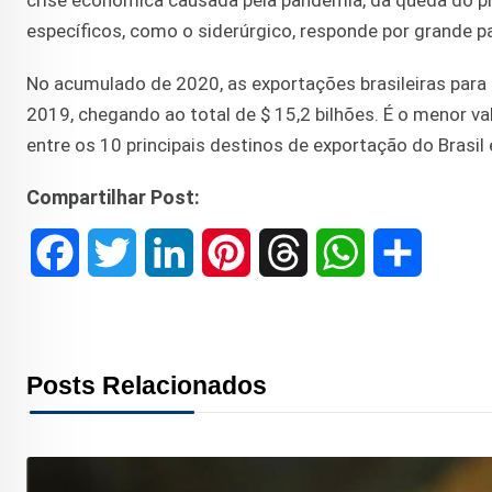
crise econômica causada pela pandemia, da queda do pr
específicos, como o siderúrgico, responde por grande pa
No acumulado de 2020, as exportações brasileiras pa
2019, chegando ao total de $ 15,2 bilhões. É o menor v
entre os 10 principais destinos de exportação do Brasil
Compartilhar Post:
F
T
L
P
T
W
S
a
w
i
i
h
h
h
c
i
n
n
r
a
a
Posts Relacionados
e
t
k
t
e
t
r
b
t
e
e
a
s
e