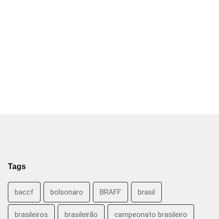
Tags
baccf
bolsonaro
BRAFF
brasil
brasileiros
brasileirão
campeonato brasileiro