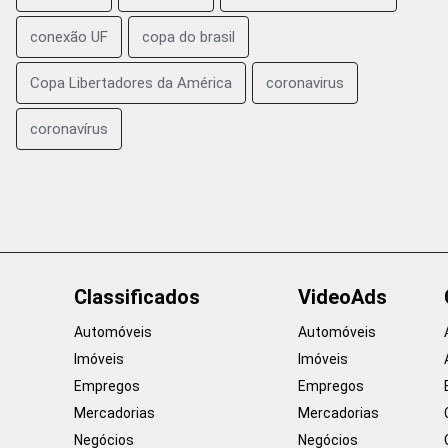
conexão UF
copa do brasil
Copa Libertadores da América
coronavirus
coronavírus
Classificados
VideoAds
Automóveis
Automóveis
Imóveis
Imóveis
Empregos
Empregos
Mercadorias
Mercadorias
Negócios
Negócios