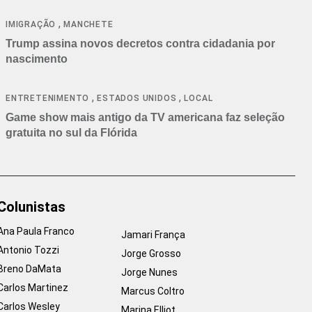
cancelamentos
,
IMIGRAÇÃO
MANCHETE
Trump assina novos decretos contra cidadania por
nascimento
,
,
ENTRETENIMENTO
ESTADOS UNIDOS
LOCAL
Game show mais antigo da TV americana faz seleção
gratuita no sul da Flórida
Colunistas
Ana Paula Franco
Jamari França
Antonio Tozzi
Jorge Grosso
Breno DaMata
Jorge Nunes
Carlos Martinez
Marcus Coltro
Carlos Wesley
Marina Elliot