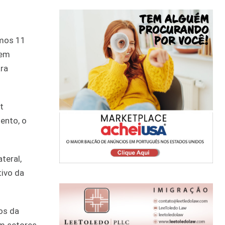
imos 11
 em
ra
t
ento, o
teral,
tivo da
tos da