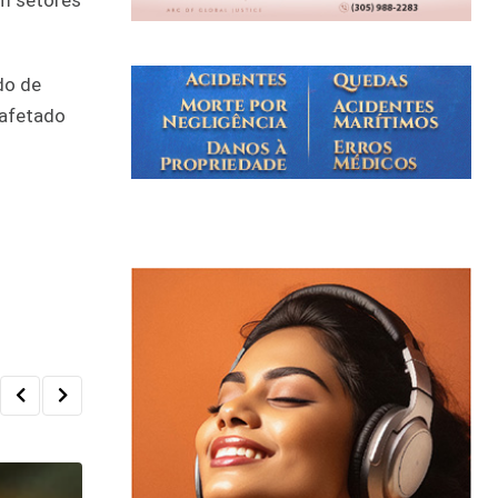
em setores
do de
 afetado