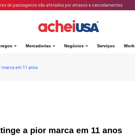
ares de passageiros são afetados por atrasos e cancelamentos
regos
Mercadorias
Negócios
Serviços
Work
ior marca em 11 anos
atinge a pior marca em 11 anos