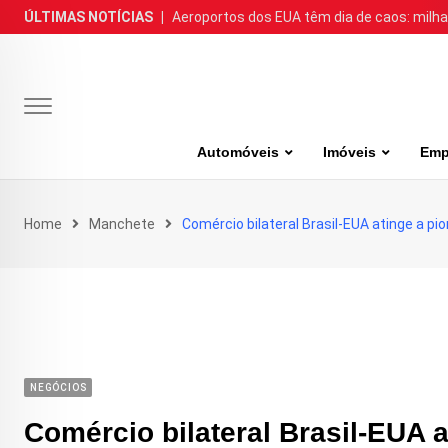
Skip
ÚLTIMAS NOTÍCIAS
|
Aeroportos dos EUA têm dia de caos: milh
to
content
Automóveis
Imóveis
Emp
Home
Manchete
Comércio bilateral Brasil-EUA atinge a p
NEGÓCIOS
Comércio bilateral Brasil-EUA 