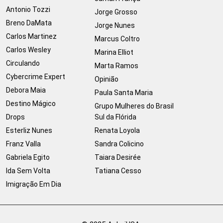
Antonio Tozzi
Jorge Grosso
Breno DaMata
Jorge Nunes
Carlos Martinez
Marcus Coltro
Carlos Wesley
Marina Elliot
Circulando
Marta Ramos
Cybercrime Expert
Opinião
Debora Maia
Paula Santa Maria
Destino Mágico
Grupo Mulheres do Brasil
Drops
Sul da Flórida
Esterliz Nunes
Renata Loyola
Franz Valla
Sandra Colicino
Gabriela Egito
Taiara Desirée
Ida Sem Volta
Tatiana Cesso
Imigração Em Dia