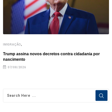
k
n
s
p
t
,
IMIGRAÇÃO
I
Trump assina novos decretos contra cidadania por
I
nascimento
07/08/2026