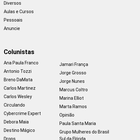
Diversos
Aulas e Cursos
Pessoais
Anuncie
Colunistas
Ana Paula Franco
Jamari França
Antonio Tozzi
Jorge Grosso
Breno DaMata
Jorge Nunes
Carlos Martinez
Marcus Coltro
Carlos Wesley
Marina Elliot
Circulando
Marta Ramos
Cybercrime Expert
Opinião
Debora Maia
Paula Santa Maria
Destino Mágico
Grupo Mulheres do Brasil
Drops
Sul da Flórida