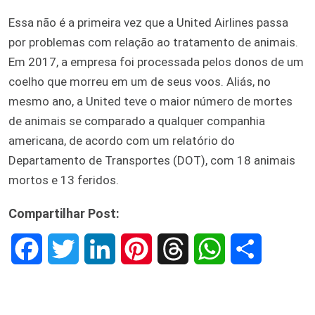
Essa não é a primeira vez que a United Airlines passa
por problemas com relação ao tratamento de animais.
Em 2017, a empresa foi processada pelos donos de um
coelho que morreu em um de seus voos. Aliás, no
mesmo ano, a United teve o maior número de mortes
de animais se comparado a qualquer companhia
americana, de acordo com um relatório do
Departamento de Transportes (DOT), com 18 animais
mortos e 13 feridos.
Compartilhar Post:
F
T
L
P
T
W
S
a
w
i
i
h
h
h
c
i
n
n
r
a
a