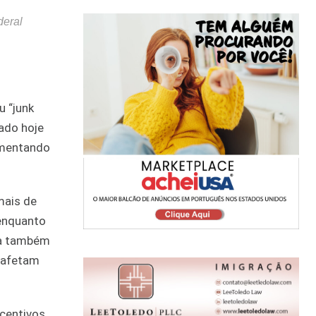
deral
 “junk
ado hoje
aumentando
mais de
 enquanto
lta também
s afetam
ncentivos