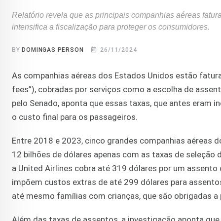
Relatório revela que as principais companhias aéreas fatu
intensifica a fiscalização para proteger os consumidores.
BY
DOMINGAS PERSON
26/11/2024
As companhias aéreas dos Estados Unidos estão faturan
fees”), cobradas por serviços como a escolha de assent
pelo Senado, aponta que essas taxas, que antes eram in
o custo final para os passageiros.
Entre 2018 e 2023, cinco grandes companhias aéreas dos
12 bilhões de dólares apenas com as taxas de seleção 
a United Airlines cobra até 319 dólares por um assent
impõem custos extras de até 299 dólares para assentos
até mesmo famílias com crianças, que são obrigadas a p
Além das taxas de assentos, a investigação aponta que