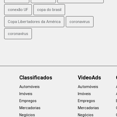
conexão UF
copa do brasil
Copa Libertadores da América
coronavirus
coronavírus
Classificados
VideoAds
Automóveis
Automóveis
Imóveis
Imóveis
Empregos
Empregos
Mercadorias
Mercadorias
Negócios
Negócios