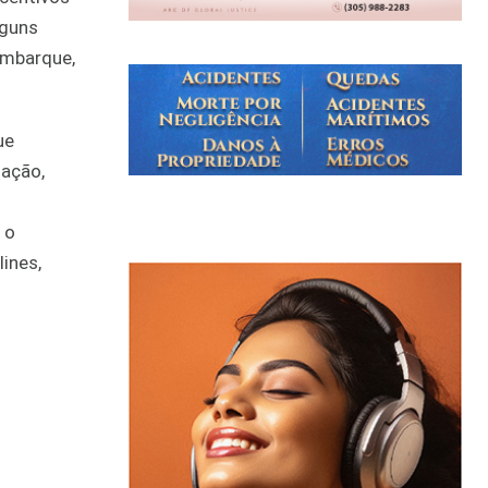
lguns
embarque,
ue
zação,
 o
ines,