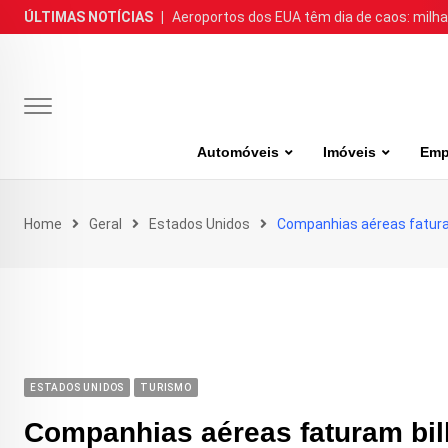
Skip
ÚLTIMAS NOTÍCIAS
|
Aeroportos dos EUA têm dia de caos: milh
to
content
Automóveis
Imóveis
Emp
Home
Geral
Estados Unidos
Companhias aéreas fatura
ESTADOS UNIDOS
TURISMO
Companhias aéreas faturam bil