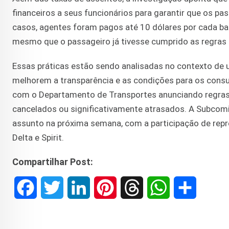
financeiros a seus funcionários para garantir que os 
casos, agentes foram pagos até 10 dólares por cada b
mesmo que o passageiro já tivesse cumprido as regra
Essas práticas estão sendo analisadas no contexto de
melhorem a transparência e as condições para os consum
com o Departamento de Transportes anunciando regras
cancelados ou significativamente atrasados. A Subcomi
assunto na próxima semana, com a participação de repr
Delta e Spirit.
Compartilhar Post:
F
T
L
P
T
W
S
a
w
i
i
h
h
h