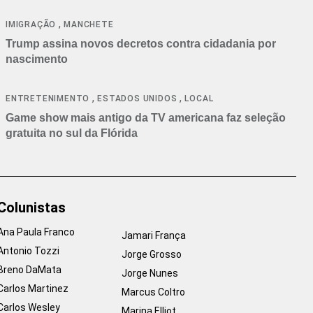
cancelamentos
,
IMIGRAÇÃO
MANCHETE
Trump assina novos decretos contra cidadania por
nascimento
,
,
ENTRETENIMENTO
ESTADOS UNIDOS
LOCAL
Game show mais antigo da TV americana faz seleção
gratuita no sul da Flórida
Colunistas
Ana Paula Franco
Jamari França
Antonio Tozzi
Jorge Grosso
Breno DaMata
Jorge Nunes
Carlos Martinez
Marcus Coltro
Carlos Wesley
Marina Elliot