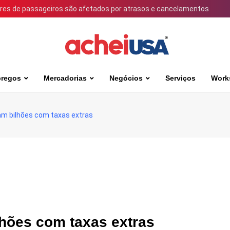
ares de passageiros são afetados por atrasos e cancelamentos
regos
Mercadorias
Negócios
Serviços
Work
m bilhões com taxas extras
hões com taxas extras