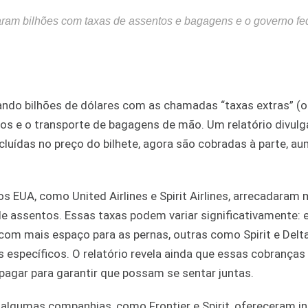
raram bilhões com taxas de assentos e bagagens e o governo fe
do bilhões de dólares com as chamadas “taxas extras” (ou
os e o transporte de bagagens de mão. Um relatório divulg
cluídas no preço do bilhete, agora são cobradas à parte, 
 EUA, como United Airlines e Spirit Airlines, arrecadaram 
de assentos. Essas taxas podem variar significativamente:
o com mais espaço para as pernas, outras como Spirit e De
 específicos. O relatório revela ainda que essas cobrança
agar para garantir que possam se sentar juntas.
 algumas companhias, como Frontier e Spirit, ofereceram i