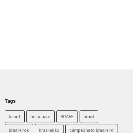
Tags
baccf
bolsonaro
BRAFF
brasil
brasileiros
brasileirão
campeonato brasileiro