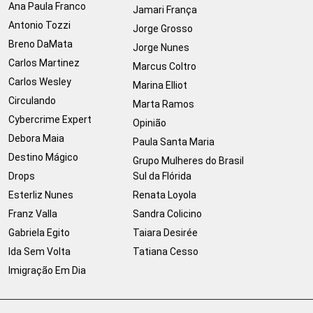
Ana Paula Franco
Jamari França
Antonio Tozzi
Jorge Grosso
Breno DaMata
Jorge Nunes
Carlos Martinez
Marcus Coltro
Carlos Wesley
Marina Elliot
Circulando
Marta Ramos
Cybercrime Expert
Opinião
Debora Maia
Paula Santa Maria
Destino Mágico
Grupo Mulheres do Brasil
Drops
Sul da Flórida
Esterliz Nunes
Renata Loyola
Franz Valla
Sandra Colicino
Gabriela Egito
Taiara Desirée
Ida Sem Volta
Tatiana Cesso
Imigração Em Dia