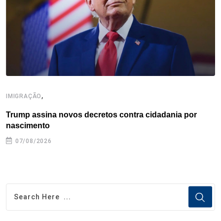
k
n
s
p
t
,
IMIGRAÇÃO
E
Trump assina novos decretos contra cidadania por
G
nascimento
07/08/2026