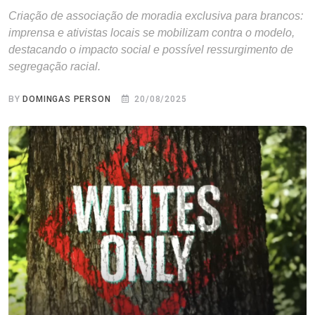
Criação de associação de moradia exclusiva para brancos:
imprensa e ativistas locais se mobilizam contra o modelo,
destacando o impacto social e possível ressurgimento de
segregação racial.
BY
DOMINGAS PERSON
20/08/2025