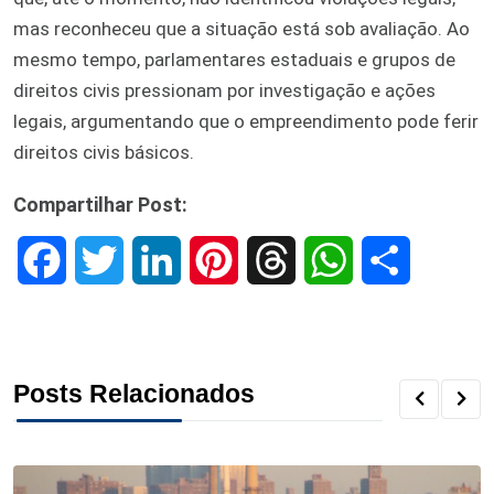
mas reconheceu que a situação está sob avaliação. Ao
mesmo tempo, parlamentares estaduais e grupos de
direitos civis pressionam por investigação e ações
legais, argumentando que o empreendimento pode ferir
direitos civis básicos.
Compartilhar Post:
F
T
L
P
T
W
S
a
w
i
i
h
h
h
c
i
n
n
r
a
a
Posts Relacionados
e
t
k
t
e
t
r
b
t
e
e
a
s
e