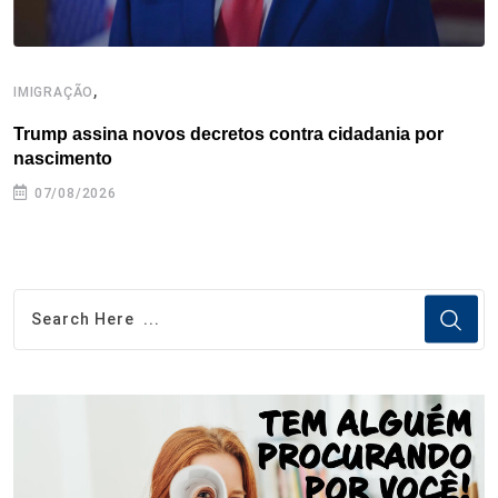
,
IMIGRAÇÃO
E
Trump assina novos decretos contra cidadania por
C
nascimento
e
07/08/2026