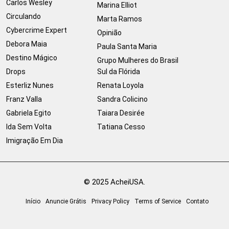
Carlos Wesley
Marina Elliot
Circulando
Marta Ramos
Cybercrime Expert
Opinião
Debora Maia
Paula Santa Maria
Destino Mágico
Grupo Mulheres do Brasil
Drops
Sul da Flórida
Esterliz Nunes
Renata Loyola
Franz Valla
Sandra Colicino
Gabriela Egito
Taiara Desirée
Ida Sem Volta
Tatiana Cesso
Imigração Em Dia
© 2025 AcheiUSA.
Início
Anuncie Grátis
Privacy Policy
Terms of Service
Contato