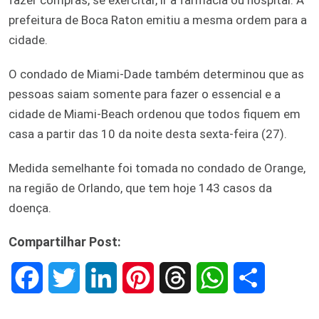
prefeitura de Boca Raton emitiu a mesma ordem para a
cidade.
O condado de Miami-Dade também determinou que as
pessoas saiam somente para fazer o essencial e a
cidade de Miami-Beach ordenou que todos fiquem em
casa a partir das 10 da noite desta sexta-feira (27).
Medida semelhante foi tomada no condado de Orange,
na região de Orlando, que tem hoje 143 casos da
doença.
Compartilhar Post:
F
T
L
P
T
W
S
a
w
i
i
h
h
h