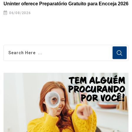
Uninter oferece Preparatório Gratuito para Encceja 2026
E
e
06/08/2026