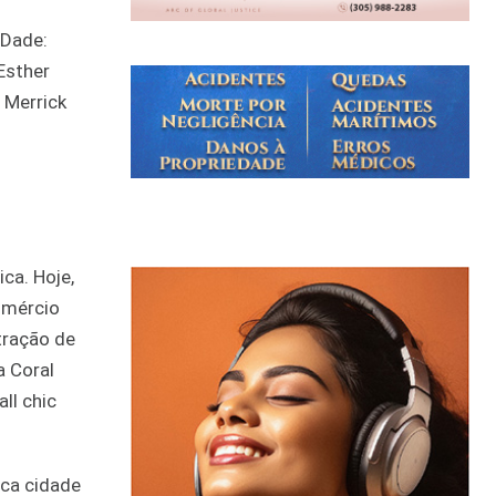
-Dade:
Esther
 Merrick
ca. Hoje,
omércio
tração de
a Coral
ll chic
ica cidade