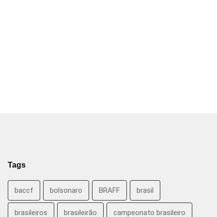
Tags
baccf
bolsonaro
BRAFF
brasil
brasileiros
brasileirão
campeonato brasileiro