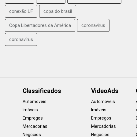
conexão UF
copa do brasil
Copa Libertadores da América
coronavirus
coronavírus
Classificados
VideoAds
Automóveis
Automóveis
Imóveis
Imóveis
Empregos
Empregos
Mercadorias
Mercadorias
Negócios
Negócios