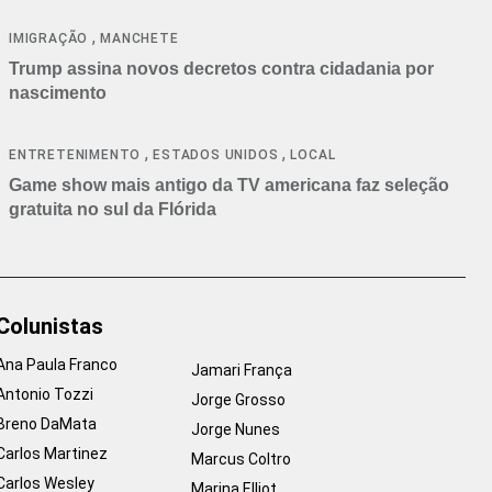
cancelamentos
,
IMIGRAÇÃO
MANCHETE
Trump assina novos decretos contra cidadania por
nascimento
,
,
ENTRETENIMENTO
ESTADOS UNIDOS
LOCAL
Game show mais antigo da TV americana faz seleção
gratuita no sul da Flórida
Colunistas
Ana Paula Franco
Jamari França
Antonio Tozzi
Jorge Grosso
Breno DaMata
Jorge Nunes
Carlos Martinez
Marcus Coltro
Carlos Wesley
Marina Elliot