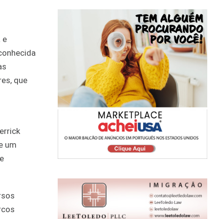
 e
 conhecida
as
res, que
errick
se um
se
rsos
rcos