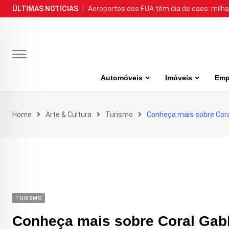
Skip
ÚLTIMAS NOTÍCIAS
|
Aeroportos dos EUA têm dia de caos: milh
to
content
Automóveis
Imóveis
Emp
Home
Arte & Cultura
Turismo
Conheça mais sobre Coral
TURISMO
Conheça mais sobre Coral Gabl