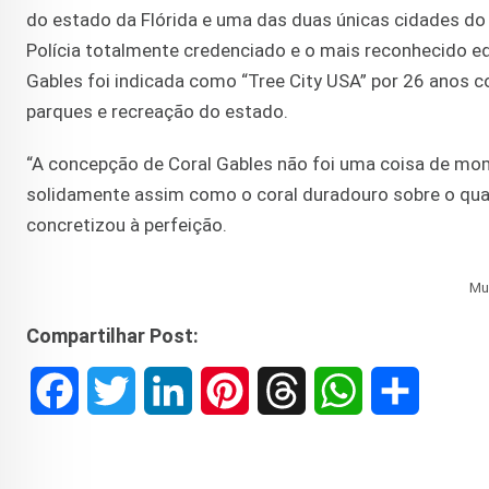
do estado da Flórida e uma das duas únicas cidades do
Polícia totalmente credenciado e o mais reconhecido e
Gables foi indicada como “Tree City USA” por 26 anos 
parques e recreação do estado.
“A concepção de Coral Gables não foi uma coisa de m
solidamente assim como o coral duradouro sobre o qual 
concretizou à perfeição.
Mu
Compartilhar Post:
F
T
L
P
T
W
S
a
w
i
i
h
h
h
c
i
n
n
r
a
a