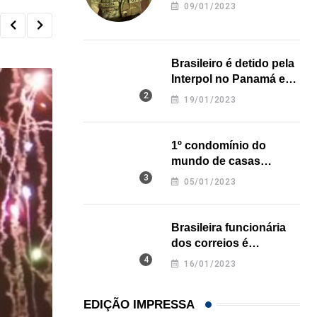
revela onde deixou o
09/01/2023
corpo
Brasileiro é detido pela
Interpol no Panamá e
pode pegar prisão
19/01/2023
perpétua nos EUA
1º condomínio do
mundo de casas
impressas em 3D é
05/01/2023
inaugurado no Texas
Brasileira funcionária
dos correios é
assassinada a facadas
16/01/2023
na Califórnia
EDIÇÃO IMPRESSA