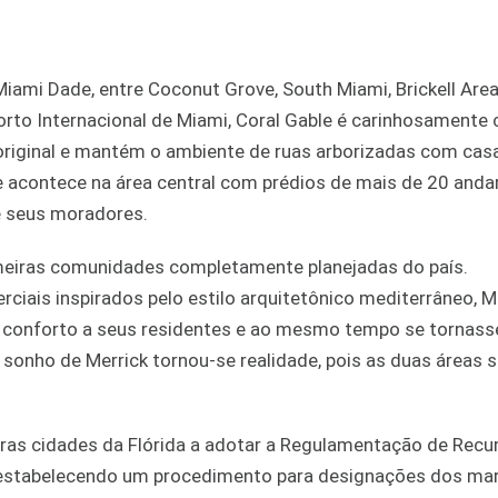
iami Dade, entre Coconut Grove, South Miami, Brickell Area
orto Internacional de Miami, Coral Gable é carinhosamente
 original e mantém o ambiente de ruas arborizadas com cas
ue acontece na área central com prédios de mais de 20 anda
 seus moradores.
meiras comunidades completamente planejadas do país.
ciais inspirados pelo estilo arquitetônico mediterrâneo, M
e conforto a seus residentes e ao mesmo tempo se tornas
 sonho de Merrick tornou-se realidade, pois as duas áreas 
ras cidades da Flórida a adotar a Regulamentação de Recu
 e estabelecendo um procedimento para designações dos ma