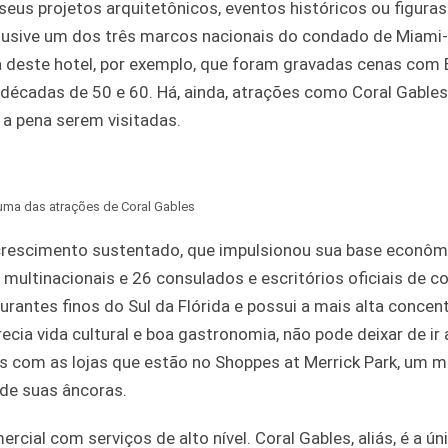
seus projetos arquitetônicos, eventos históricos ou figuras
clusive um dos três marcos nacionais do condado de Miami
a deste hotel, por exemplo, que foram gravadas cenas com 
 décadas de 50 e 60. Há, ainda, atrações como Coral Gables
 a pena serem visitadas.
 uma das atrações de Coral Gables
crescimento sustentado, que impulsionou sua base econômi
multinacionais e 26 consulados e escritórios oficiais de c
urantes finos do Sul da Flórida e possui a mais alta concen
cia vida cultural e boa gastronomia, não pode deixar de ir 
com as lojas que estão no Shoppes at Merrick Park, um ma
 de suas âncoras.
cial com serviços de alto nível. Coral Gables, aliás, é a ún