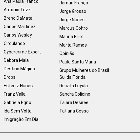
Ana Paula Franco
Jamari França
Antonio Tozzi
Jorge Grosso
Breno DaMata
Jorge Nunes
Carlos Martinez
Marcus Coltro
Carlos Wesley
Marina Elliot
Circulando
Marta Ramos
Cybercrime Expert
Opinião
Debora Maia
Paula Santa Maria
Destino Mágico
Grupo Mulheres do Brasil
Drops
Sul da Flórida
Esterliz Nunes
Renata Loyola
Franz Valla
Sandra Colicino
Gabriela Egito
Taiara Desirée
Ida Sem Volta
Tatiana Cesso
Imigração Em Dia