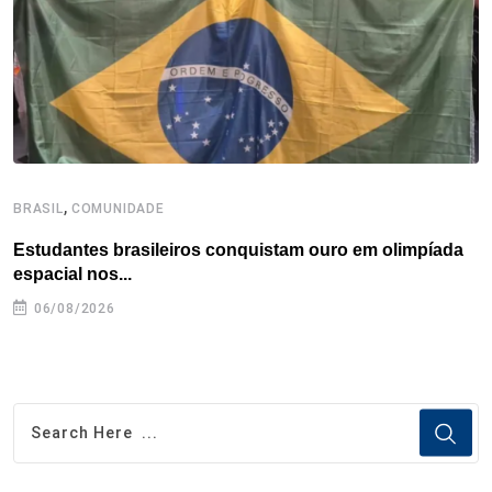
k
n
s
p
t
,
BRASIL
COMUNIDADE
C
Estudantes brasileiros conquistam ouro em olimpíada
P
espacial nos...
06/08/2026